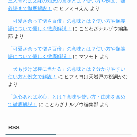
三人寄れば文殊の知恵の意味とは？使い方や例文、類
義語まで徹底解説！
に
ヒフミヨえん
より
「可愛さ余って憎さ百倍」の意味とは？使い方や類義
語について優しく徹底解説！
に
ことわざナルゾウ編集
部
より
「可愛さ余って憎さ百倍」の意味とは？使い方や類義
語について優しく徹底解説！
に
マツモト
より
「犬も歩けば棒に当たる」の意味とは？分かりやすい
使い方と例文で解説！
に
ヒフミヨは天岩戸の祝詞かな
より
「魚心あれば水心」とは？意味や使い方・由来を含め
て徹底解説！
に
ことわざナルゾウ編集部
より
RSS