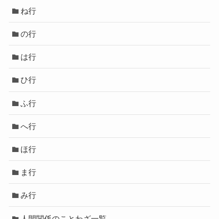
ね行
の行
は行
ひ行
ふ行
へ行
ほ行
ま行
み行
人間関係のことわざ一覧