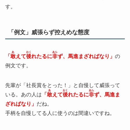
す。
「例文」威張らず控えめな態度
あ
おく
あら
「
敢
えて
後
れたるに
非
ず、馬進まざればなり」
の
例文です。
先輩が「社長賞をとった！」と自慢して威張って
あ
おく
あら
いる。あの人は
「
敢
えて
後
れたるに
非
ず、馬進ま
ざればなり」
だね。
手柄を自慢してる人に使うのは間違いですね。