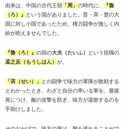
由来は、中国の古代王朝
「周」
の時代に、
『魯
（ろ）』
という国がありました。晋・斉・楚の大
国に対し小国であったため、権力闘争が激しく内
紛が絶えませんでした。
『魯（ろ）』
の国の
大夫（たいふ）
という役職の
孟之反（もうしはん）
が、
「斉（せい）」
との闘争で味方の軍隊が敗戦する
とわかったとき、わざと自分の率いる軍を、最後
尾につけ、敵の攻撃を防ぎ、味方が退散するのを
手助けしました。
そのおかげで、味方の軍は、難を逃れることがで