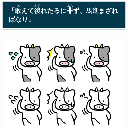
あ
おく
あら
「
敢
えて
後
れたるに
非
ず、馬進まざれ
ばなり」