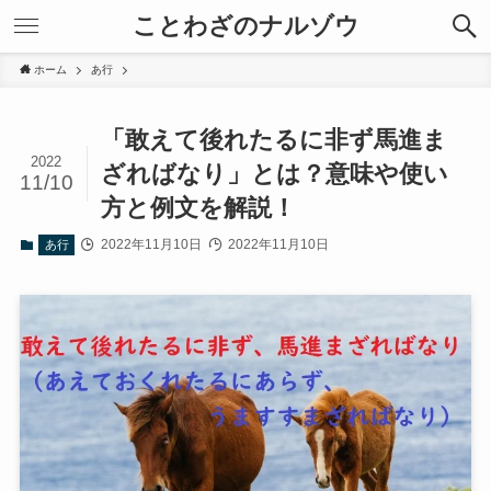
ことわざのナルゾウ
ホーム
あ行
「敢えて後れたるに非ず馬進ま
2022
ざればなり」とは？意味や使い
11/10
方と例文を解説！
2022年11月10日
2022年11月10日
あ行