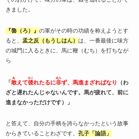
きました。
『魯（ろ）』
の軍がその時の功績を称えようとす
ると、
孟之反（もうしはん）
は、一番最後に味方
の城門に入るときに、馬に鞭（むち）を打ちなが
ら
あ
おく
あら
「
敢
えて
後
れたるに
非
ず、馬進まざればなり
（わ
ざと遅れたんじゃないんです。馬が疲れて、前に
進まなかっただけです）」
と答えて、自分の手柄を誇らなかったという故事
からきていることわざです。
孔子「論語」