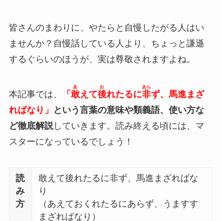
皆さんのまわりに、やたらと自慢したがる人はい
ませんか？自慢話している人より、ちょっと謙遜
するぐらいのほうが、実は尊敬されますよね。
あ
お
あら
本記事では、
「
敢
えて
後
れたるに
非
ず、馬進まざ
ればなり」
という言葉の意味や類義語、使い方な
ど徹底解説
していきます。読み終える頃には、マ
スターになっているでしょう！
読
敢えて後れたるに非ず、馬進まざればな
み
り
方
（あえておくれたるにあらず、うますす
まざればなり）