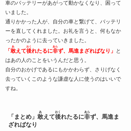
車のバッテリーがあがって動かなくなり、困って
いました。
通りかかった人が、自分の車と繋げて、バッテリ
ーを直してくれました。お礼を言うと、何もなか
ったかのように去っていきました。
あ
おく
あら
「
敢
えて
後
れたるに
非
ず、馬進まざればなり」
と
はあの人のことをいうんだと思う。
自分のおかげであるにもかかわらず、さりげなく
去っていくこのような謙虚な人に使うのはいいで
すね。
あ
おく
あら
「まとめ」
敢
えて
後
れたるに
非
ず、馬進ま
ざればなり