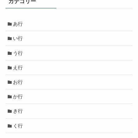
カテゴリー
あ行
い行
う行
え行
お行
か行
き行
く行