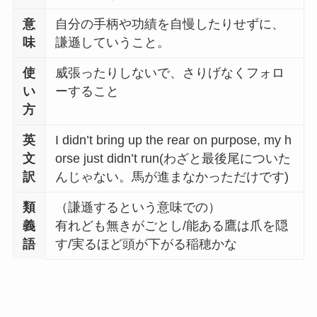
意
自分の手柄や功績を自慢したりせずに、
味
謙遜していうこと。
使
威張ったりしないで、さりげなくフォロ
い
ーすること
方
英
I didn’t bring up the rear on purpose, my h
文
orse just didn’t run(わざと最後尾についた
訳
んじゃない。馬が進まなかっただけです)
類
（謙遜するという意味での）
義
有れども無きがごとし/能ある鷹は爪を隠
語
す/実るほど頭が下がる稲穂かな