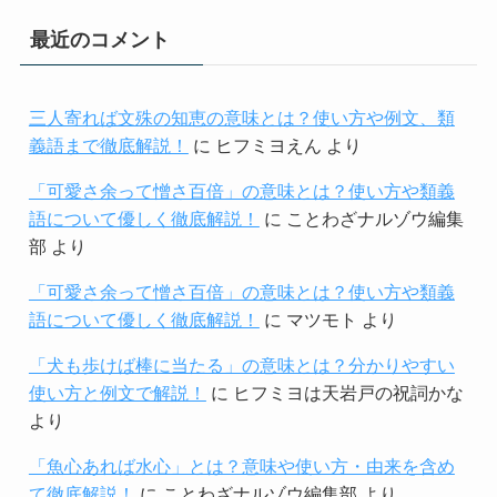
最近のコメント
三人寄れば文殊の知恵の意味とは？使い方や例文、類
義語まで徹底解説！
に
ヒフミヨえん
より
「可愛さ余って憎さ百倍」の意味とは？使い方や類義
語について優しく徹底解説！
に
ことわざナルゾウ編集
部
より
「可愛さ余って憎さ百倍」の意味とは？使い方や類義
語について優しく徹底解説！
に
マツモト
より
「犬も歩けば棒に当たる」の意味とは？分かりやすい
使い方と例文で解説！
に
ヒフミヨは天岩戸の祝詞かな
より
「魚心あれば水心」とは？意味や使い方・由来を含め
て徹底解説！
に
ことわざナルゾウ編集部
より