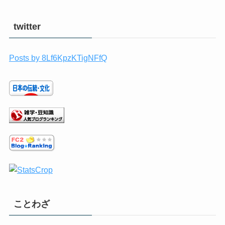
twitter
Posts by 8Lf6KpzKTigNFfQ
ことわざ