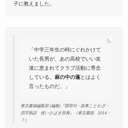
子に教えました。
「中学三年生の時にぐれかけて
いた長男が、あの高校でいい友
達に恵まれてクラブ活動に専念
している。
麻の中の蓬
とはよく
言ったものだ。」
東京書籍編集部 (編集)『慣用句・故事ことわざ・
四字熟語 使いさばき辞典』（東京書籍 2014・
７）