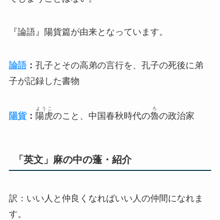
『論語』陽貨篇が由来となっています。
論語
：
孔子とその高弟の言行を、孔子の死後に弟
子が記録した書物
ようこ
ろ
陽貨
：
陽虎
のこと、中国春秋時代の
魯
の政治家
「英文」麻の中の蓬・紹介
訳：
いい人と仲良くなればいい人の仲間になれま
す。