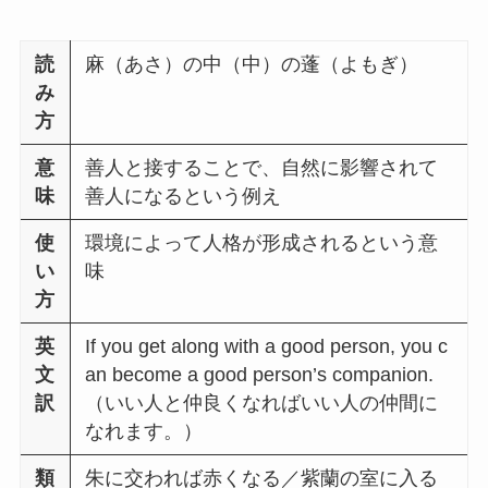
読
麻（あさ）の中（中）の蓬（よもぎ）
み
方
意
善人と接することで、自然に影響されて
味
善人になるという例え
使
環境によって人格が形成されるという意
い
味
方
英
If you get along with a good person, you c
文
an become a good person’s companion.
訳
（いい人と仲良くなればいい人の仲間に
なれます。）
類
朱に交われば赤くなる／紫蘭の室に入る