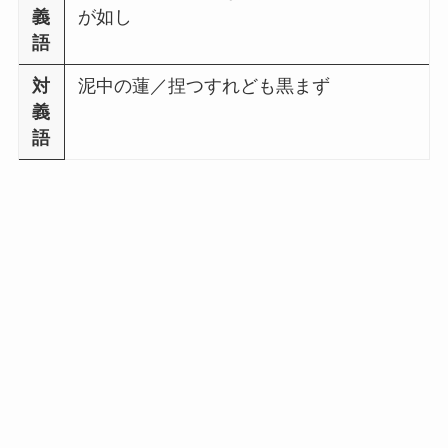
義
が如し
語
対
泥中の蓮／捏つすれども黒まず
義
語