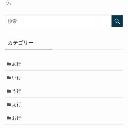
う。
カテゴリー
あ行
い行
う行
え行
お行