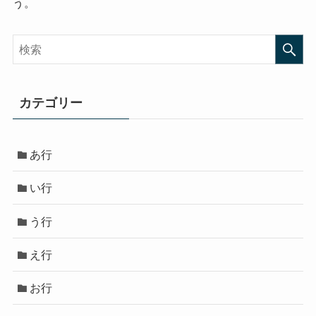
う。
カテゴリー
あ行
い行
う行
え行
お行