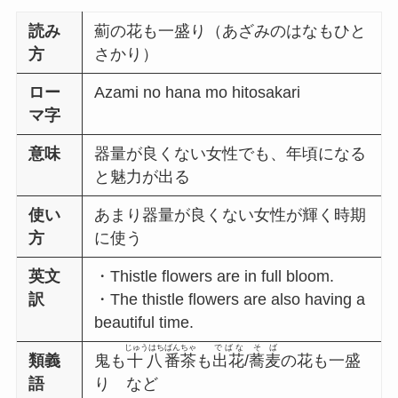
読み
薊の花も一盛り（あざみのはなもひと
方
さかり）
ロー
Azami no hana mo hitosakari
マ字
意味
器量が良くない女性でも、年頃になる
と魅力が出る
使い
あまり器量が良くない女性が輝く時期
方
に使う
英文
・Thistle flowers are in full bloom.
訳
・The thistle flowers are also having a
beautiful time.
じゅうはち
ばんちゃ
でばな
そば
類義
鬼も
十八
番茶
も
出花
/
蕎麦
の花も一盛
語
り など