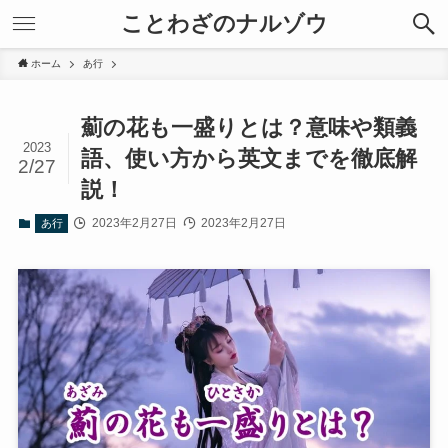
ことわざのナルゾウ
ホーム
あ行
薊の花も一盛りとは？意味や類義
2023
語、使い方から英文までを徹底解
2/27
説！
2023年2月27日
2023年2月27日
あ行