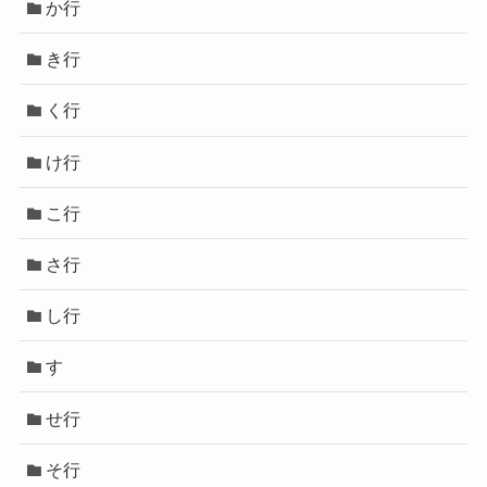
か行
き行
く行
け行
こ行
さ行
し行
す
せ行
そ行