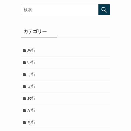
カテゴリー
あ行
い行
う行
え行
お行
か行
き行