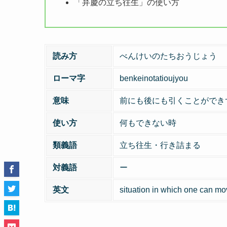
「弁慶の立ち往生」の使い方
読み方
べんけいのたちおうじょう
ローマ字
benkeinotatioujyou
意味
前にも後にも引くことができ
使い方
何もできない時
類義語
立ち往生・行き詰まる
対義語
ー
英文
situation in which one can mo