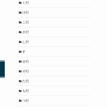
く行
け行
こ行
さ行
し行
す
せ行
そ行
た行
ち行
つ行