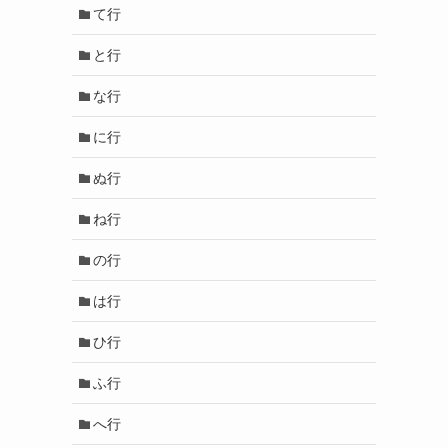
て行
と行
な行
に行
ぬ行
ね行
の行
は行
ひ行
ふ行
へ行