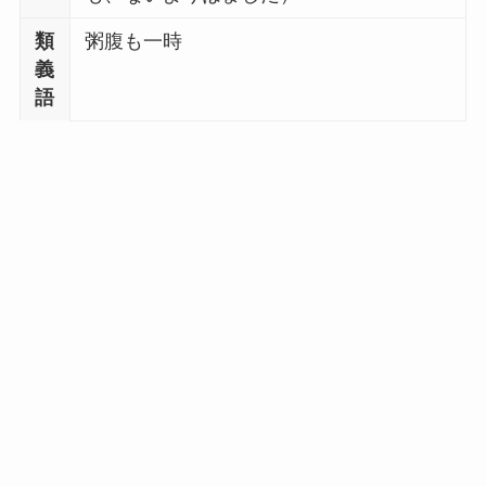
類
粥腹も一時
義
語