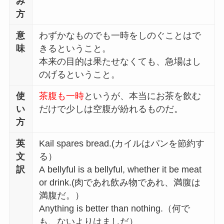
み
方
意
わずかなものでも一時をしのぐことはで
味
きるということ。
本来の目的は果たせなくても、急場はし
のげるということ。
使
茶腹も一時
というが、本当にお茶を飲む
い
だけで少しは空腹が紛れるものだ。
方
英
Kail spares bread.(カイルはパンを節約す
文
る）
訳
A bellyful is a bellyful, whether it be meat
or drink.(肉であれ飲み物であれ、満腹は
満腹だ。）
Anything is better than nothing.（何で
も、ないよりはましだ）