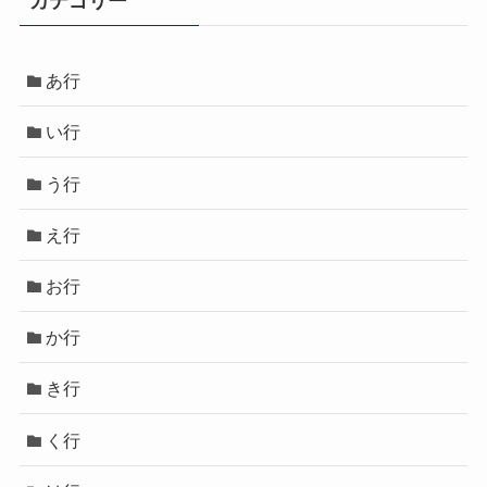
カテゴリー
あ行
い行
う行
え行
お行
か行
き行
く行