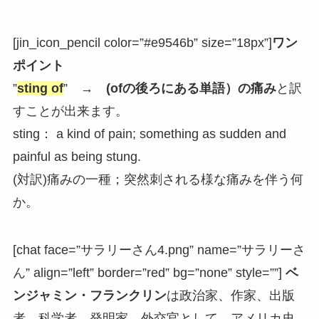
[jin_icon_pencil color=”#e9546b” size=”18px”]
ワン
ポイント
”
sting of
” →
(ofの後ろにある単語）の痛み
と訳
すことが出来ます。
sting： a kind of pain; something as sudden and
painful as being stung.
(対訳)痛みの一種；突然刺される様な痛みを伴う何
か。
[chat face=”サラリーさん4.png” name=”サラリーさ
ん” align=”left” border=”red” bg=”none” style=””]
ベ
ンジャミン・フランクリン
は政治家、作家、出版
者、科学者、発明家、外交官として、アメリカ史