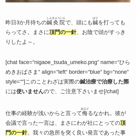
しんきゅういん
はり
昨日3か月待ちの
鍼灸院
で、頭にも
鍼
を打っても
らってさ。まさに
頂門の一針
、お陰で頭がすっき
りしたよ～。
[chat face=”nigaoe_tsuda_umeko.png” name=”ひら
めきおばさま” align=”left” border=”blue” bg=”none”
style=””]このことわざは実際の
鍼治療で治療した際
には
使いません
ので、ご注意下さいませ[/chat]
あなど
仕事の経験が浅いからと言って
侮
るなかれ。彼が
会議で言った一言は、まさにわが社にとっての
頂
門の一針
。我々の急所を突く良い発言であった事