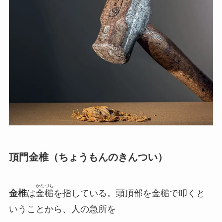
頂門金椎（ちょうもんのきんつい）
かなづち
金椎
は
金槌
を指している。
頭頂部を金槌で叩く
と
いうことから、
人の急所を