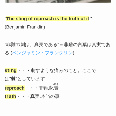
“
The sting of reproach is the truth of it
.”
(Benjamin Franklin)
”非難の刺は、真実である”＝非難の言葉は真実であ
る (
ベンジャミン・フランクリン
)
sting
・・・刺すような痛みのこと。ここで
は”
棘
”としています
しっせき
reproach
・・・非難,
叱責
truth
・・・真実,本当の事