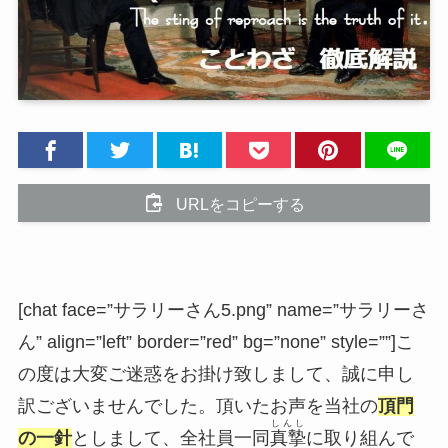
URLをコピーする
[chat face=”サラリーさん5.png” name=”サラリーさ
ん” align=”left” border=”red” bg=”none” style=””]こ
の度は大変ご迷惑をお掛け致しまして、誠に申し
訳ございませんでした。頂いたお声を当社の
頂門
しんし
の一針
としまして、全社員一同
真摯
に取り組んで