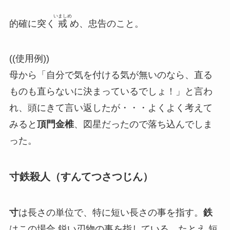
いましめ
的確に突く
戒
め、忠告
のこと。
((使用例))
母から「自分で気を付ける気が無いのなら、直る
ものも直らないに決まっているでしょ！」と言わ
れ、頭にきて言い返したが・・・よくよく考えて
みると
頂門金椎
、図星だったので落ち込んでしま
った。
寸鉄殺人
（すんてつさつじん）
寸
は長さの単位で、特に
短い長さ
の事を指す。
鉄
はこの場合
鋭い刃物
の事を指している。たとえ 短