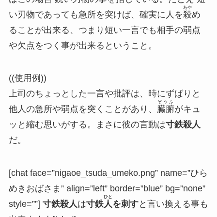
あや
い刃物であっても急所を突けば、確実に人を
殺
め
ることが出来る、つまり
短い一言でも相手の弱点
や欠点をつく事が出来る
ということ。
((使用例))
上司のちょっとした一言や批評は、時にずばりと
ぞうふ
他人の急所や弱点を突くことがあり、
臓腑
がキュ
ッと縮む思いがする。まさに彼の言動は
寸鉄殺人
だ。
[chat face=”nigaoe_tsuda_umeko.png” name=”ひら
めきおばさま” align=”left” border=”blue” bg=”none”
ひと
style=””]
寸鉄殺人
は
寸鉄
人
を刺す
と言い換える事も