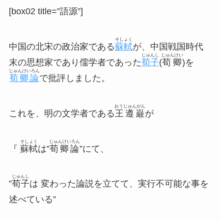
[box02 title=”語源”]
そしょく
中国の北宋の政治家である
蘇軾
が、中国戦国時代
じゅんし
じゅんけい
末の思想家であり儒学者であった
荀子
(
荀卿
)を
じゅんけいろん
荀卿論
で批評しました。
おうじゅんがん
これを、明の文学者である
王遵巌
が
そしょく
じゅんけいろん
『
蘇軾
は”
荀卿論
”にて、
じゅんし
”
荀子
は 変わった論説を立てて、実行不可能な事を
述べている”