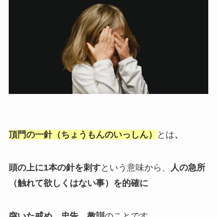
頂門の一針（ちょうもんのいっしん）
とは
、
頭の上に1本の針を刺す
という意味から、
人の急所
（触れて欲しくはない事）を的確に
突いた戒め、忠告、教訓
のことです。