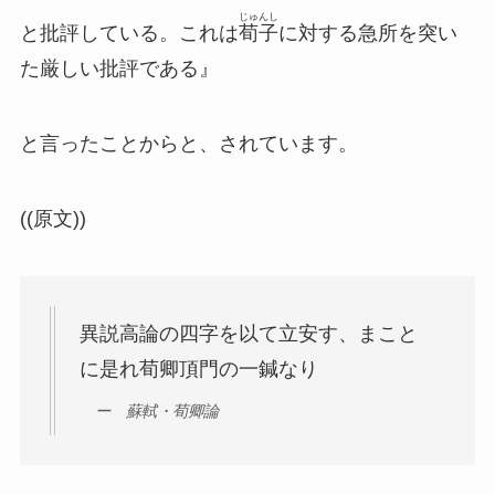
じゅんし
と批評している。これは
荀子
に対する急所を突い
た厳しい批評である』
と言ったことからと、されています。
((原文))
異説高論の四字を以て立安す、まこと
に是れ荀卿頂門の一鍼なり
ー 蘇軾・荀卿論