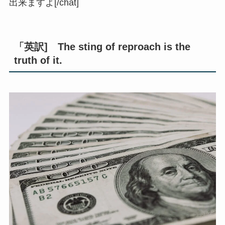
出来ますよ[/chat]
「英訳] The sting of reproach is the
truth of it.