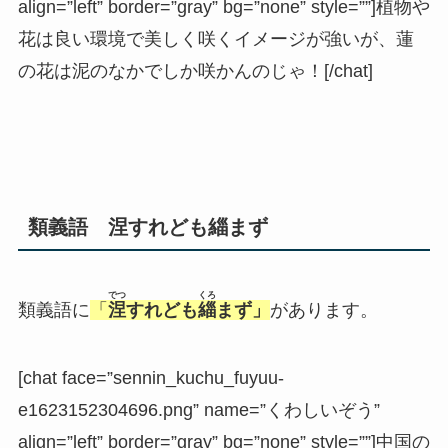
align=”left” border=”gray” bg=”none” style=””]植物や
花は良い環境で美しく咲くイメージが強いが、蓮
の花は泥のなかでしか咲かんのじゃ！[/chat]
類義語 涅すれども緇まず
でつ
くろ
類義語に
「
涅
すれども
緇
まず」
があります。
[chat face=”sennin_kuchu_fuyuu-
e1623152304696.png” name=”くわしいぞう”
align=”left” border=”gray” bg=”none” style=””]中国の