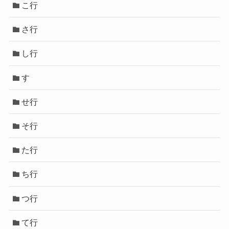
こ行
さ行
し行
す
せ行
そ行
た行
ち行
つ行
て行