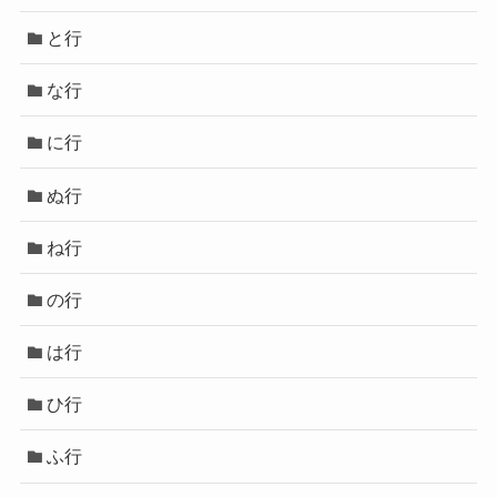
と行
な行
に行
ぬ行
ね行
の行
は行
ひ行
ふ行