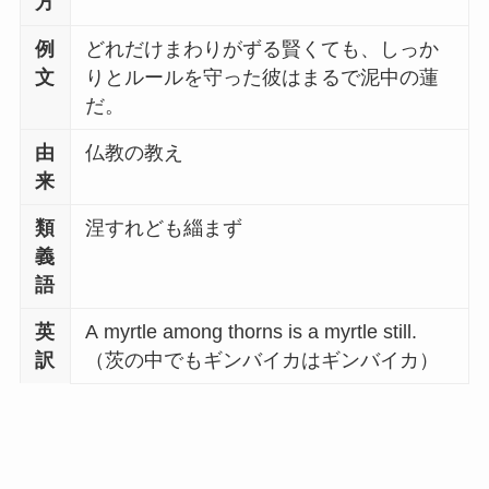
方
例
どれだけまわりがずる賢くても、しっか
文
りとルールを守った彼はまるで泥中の蓮
だ。
由
仏教の教え
来
類
涅すれども緇まず
義
語
英
A myrtle among thorns is a myrtle still.
訳
（茨の中でもギンバイカはギンバイカ）