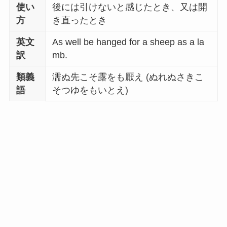
使い
後には引けないと感じたとき、又は開
方
き直ったとき
英文
As well be hanged for a sheep as a la
訳
mb.
類義
濡ぬ先こそ露をも厭え (ぬれぬさきこ
語
そつゆをもいとえ)