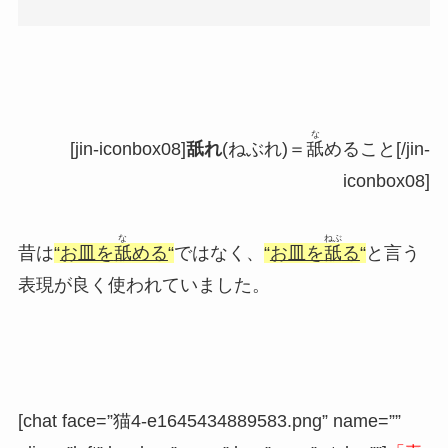
な
[jin-iconbox08]
舐れ
(ねぶれ)＝
舐
めること[/jin-
iconbox08]
な
ねぶ
昔は
“
お皿を
舐
める
“
ではなく、
“
お皿を
舐
る
“
と言う
表現が良く使われていました。
[chat face=”猫4-e1645434889583.png” name=””