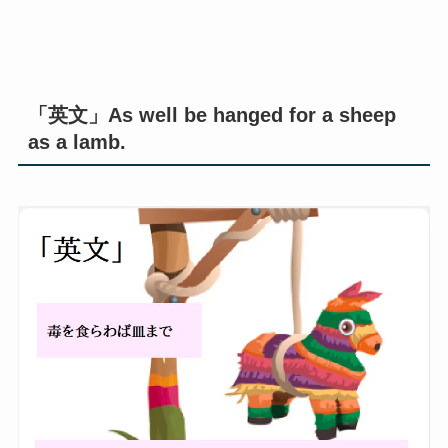
「英文」As well be hanged for a sheep
as a lamb.