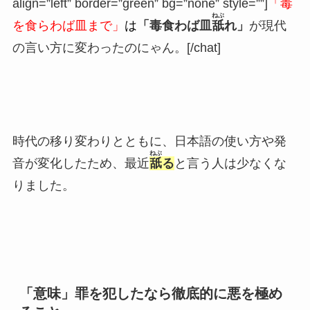
align=”left” border=”green” bg=”none” style=””]
「毒
ねぶ
を食らわば皿まで」
は
「毒食わば皿
舐
れ」
が現代
の言い方に変わったのにゃん。[/chat]
時代の移り変わりとともに、日本語の使い方や発
ねぶ
音が変化したため、最近
舐
る
と言う人は少なくな
りました。
「意味」罪を犯したなら徹底的に悪を極め