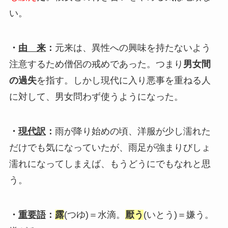
い。
・
由 来
：
元来は、異性への興味を持たないよう
注意するため僧侶の戒めであった。つまり
男女間
の過失
を指す。しかし現代に入り悪事を重ねる人
に対して、男女問わず使うようになった。
・
現代訳
：
雨が降り始めの頃、洋服が少し濡れた
だけでも気になっていたが、雨足が強まりびしょ
濡れになってしまえば、もうどうにでもなれと思
う。
・
重要語
：
露
(つゆ)＝水滴。
厭う
(いとう)＝嫌う。