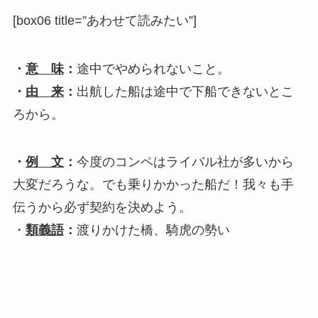
[box06 title=”あわせて読みたい”]
・
意 味
：
途中でやめられないこと。
・
由 来
：
出航した船は途中で下船できないとこ
ろから。
・
例 文
：
今度のコンペはライバル社が多いから
大変だろうな。でも乗りかかった船だ！我々も手
伝うから必ず契約を決めよう。
・
類義語
：
渡りかけた橋、騎虎の勢い