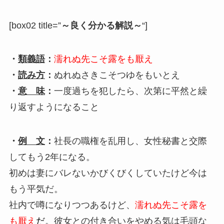
[box02 title=”
～良く分かる解説～
“]
・
類義語
：
濡れぬ先こそ露をも厭え
・
読み方
：
ぬれぬさきこそつゆをもいとえ
・
意 味
：
一度過ちを犯したら、次第に平然と繰
り返すようになること
・
例 文
：
社長の職権を乱用し、女性秘書と交際
してもう2年になる。
初めは妻にバレないかびくびくしていたけど今は
もう平気だ。
社内で噂になりつつあるけど、
濡れぬ先こそ露を
も厭え
だ
。彼女との付き合いをやめる気は毛頭な