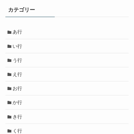
カテゴリー
あ行
い行
う行
え行
お行
か行
き行
く行