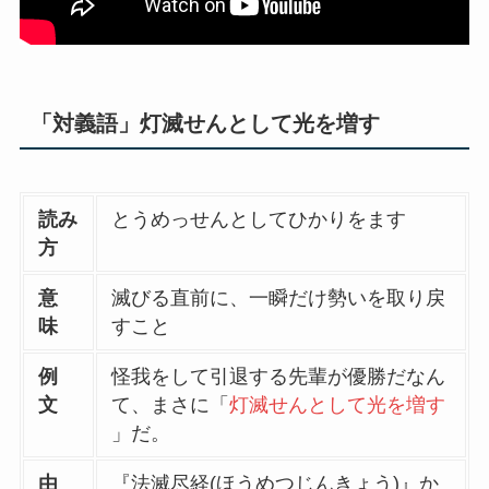
「対義語」灯滅せんとして光を増す
読み
とうめっせんとしてひかりをます
方
意
滅びる直前に、一瞬だけ勢いを取り戻
味
すこと
例
怪我をして引退する先輩が優勝だなん
文
て、まさに「
灯滅せんとして光を増す
」だ。
由
『法滅尽経(ほうめつじんきょう)』か