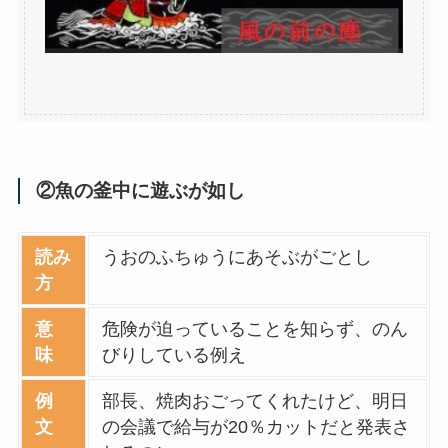
②魚の釜中に遊ぶが如し
読み
うおのふちゅうにあそぶがごとし
方
意
危険が迫っていることを知らず、のん
味
びりしている例え
例
部長、焼肉おごってくれたけど、明日
文
の会議で給与が20％カットだと発表さ