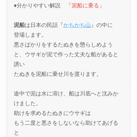
♦分かりやすい解説 「
泥船に乗る
」
泥船
は日本の民話『
かちかち山
』の中に
登場します。
悪さばかりをするたぬきを懲らしめよう
と、ウサギが泥で作った丈夫な船があると
誘い
たぬきを泥船に乗せ川を渡ります。
途中で泥は水に溶け、船は川底へと沈みか
けました。
助けを求めるたぬきにウサギは
もう二度と悪さをしないなら助けてあげる
と