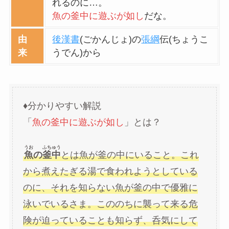
れるのに…。
魚の釜中に遊ぶが如し
だな。
由
後漢書
(ごかんじょ)の
張綱
伝(ちょうこ
来
うでん)から
♦分かりやすい解説
「
魚の釜中に遊ぶが如し
」とは？
うお
ふちゅう
魚
の
釜中
とは魚が釜の中にいること。これ
から煮えたぎる湯で食われようとしている
のに、それを知らない魚が釜の中で優雅に
泳いでいるさま。こののちに襲って来る危
険が迫っていることも知らず、呑気にして