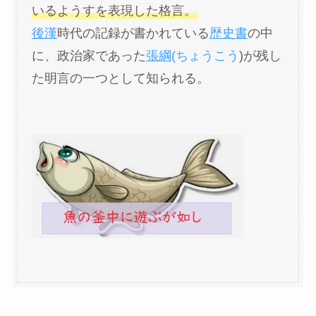
いるようすを表現した格言。
後漢
時代の記録が書かれている
歴史書
の中
に、政治家であった
張綱
(
ちょうこう
)が残し
た明言の一つとして知られる。