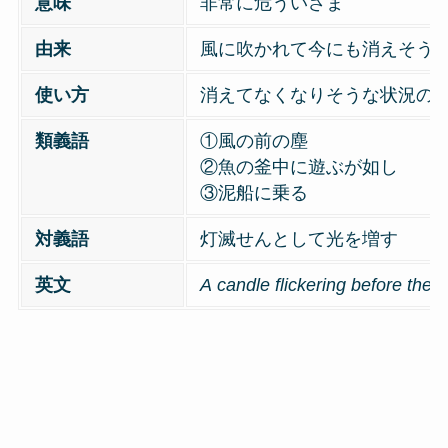
意味
非常に危ういさま
由来
風に吹かれて今にも消えそう
使い方
消えてなくなりそうな状況の
類義語
①風の前の塵
②魚の釜中に遊ぶが如し
③泥船に乗る
対義語
灯滅せんとして光を増す
英文
A candle flickering before the 