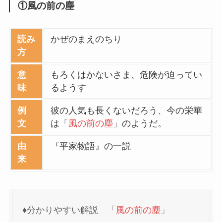
①風の前の塵
読み
かぜのまえのちり
方
意
もろくはかないさま、危険が迫ってい
味
るようす
例
彼の人気も長くないだろう、今の栄華
文
は「
風の前の塵
」のようだ。
由
『平家物語』の一説
来
♦分かりやすい解説 「
風の前の塵
」