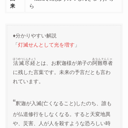
来
ら
♦分かりやすい解説
「
灯滅せんとして光を増す
」
ほうめつじんきょう
あなんそんじゃ
法滅尽経
とは、お釈迦様が弟子の
阿難尊者
に残した言葉です。未来の予言だとも言わ
れています。
“
釈迦が入滅(亡くなること)したのち、誰も
が仏道修行をしなくなる。すると天変地異
や、災害、人が人を殺すような恐ろしい時