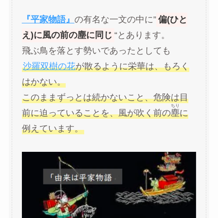
『平家物語』
の有名な一文の中に”
偏(ひと
え)に風の前の塵に同じ
“とあります。
飛ぶ鳥を落とす勢いであったとしても
沙羅双樹の花
が散るように栄華は、もろく
はかない。
このままずっとは続かないこと、危険は目
ちり
前に迫っていることを、風が吹く前の
塵
に
例えています。