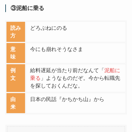
③泥船に乗る
読み
どろぶねにのる
方
意
今にも崩れそうなさま
味
例
給料遅延が当たり前だなんて「
泥船に
文
乗る
」ようなものだぞ。今から転職先
を探しておくんだな。
由
日本の民話『かちかち山』から
来