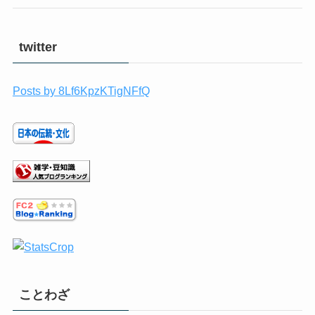
twitter
Posts by 8Lf6KpzKTigNFfQ
ことわざ