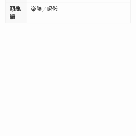
類義
楽勝／瞬殺
語