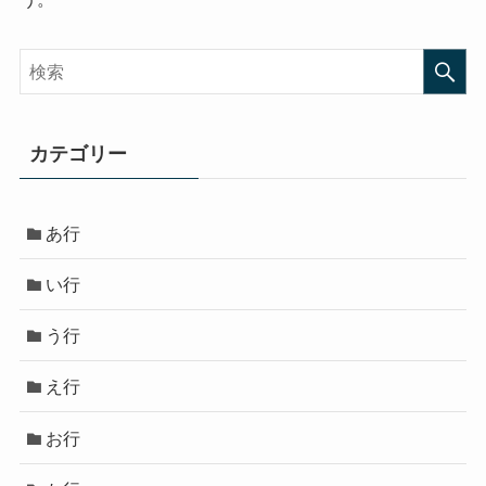
カテゴリー
あ行
い行
う行
え行
お行