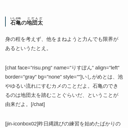
いしがめ
じだんだ
石亀
の
地団太
身の程を考えず、他をまねようと力んでも限界が
あるというたとえ。
[chat face=”risu.png” name=”りすぽん” align=”left”
border=”gray” bg=”none” style=””]いしがめとは、池
やゆるい流れにすむカメのことだよ。石亀のでき
るのは地団太を踏むことぐらいだ、ということが
由来だよ。[/chat]
[jin-iconbox02]昨日縄跳びの練習を始めたばかりの