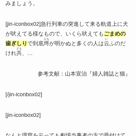
みましょう。
[jin-iconbox02]急行列車の突進して来る軌道上に犬
が吠えてる様なもので、いくら吠えても
ごまめの
らち
い
歯ぎしり
で到底
埒
が明かぬと多くの人は
云
ふのだ
ども
けれ
共
、…
参考文献：山本宣治『婦人雑誌と猫』
[/jin-iconbox02]
[jin-iconbox02]
なんと理窟を云っても劇場当事者の方で受付けて