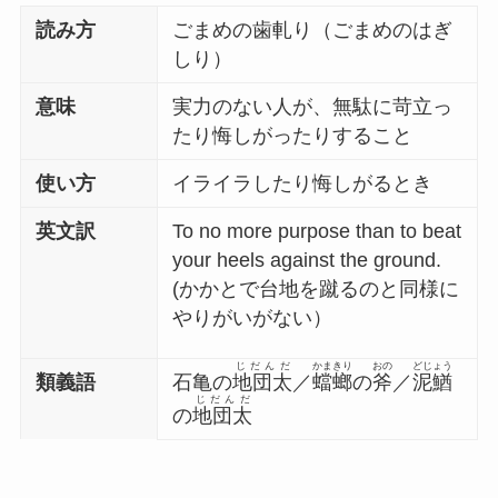
読み方
ごまめの歯軋り（ごまめのはぎ
しり）
意味
実力のない人が、無駄に苛立っ
たり悔しがったりすること
使い方
イライラしたり悔しがるとき
英文訳
To no more purpose than to beat
your heels against the ground.
(かかとで台地を蹴るのと同様に
やりがいがない）
じだんだ
かまきり
おの
どじょう
類義語
石亀の
地団太
／
蟷螂
の
斧
／
泥鰌
じだんだ
の
地団太