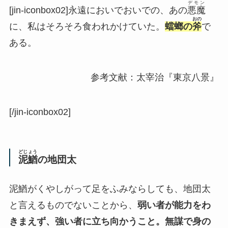
デモン
[jin-iconbox02]永遠においでおいでの、あの
悪魔
おの
に、私はそろそろ食われかけていた。
蟷螂
の
斧
で
ある。
参考文献：太宰治『東京八景』
[/jin-iconbox02]
どじょう
泥鰌
の地団太
泥鰌がくやしがって足をふみならしても、地団太
と言えるものでないことから、
弱い者が能力をわ
きまえず、強い者に立ち向かうこと。無謀で身の