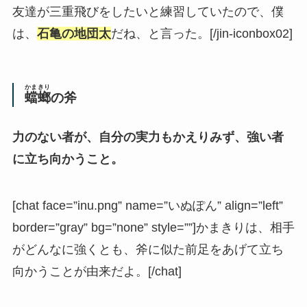
友達が三重飛びをしたいと練習していたので、僕
は、
石亀の地団太
だね、と言った。[/jin-iconbox02]
かまきり
蟷螂
の斧
力のない者が、自分の実力もかえりみず、強い者
に立ち向かうこと。
[chat face=”inu.png” name=”いぬぽん” align=”left”
border=”gray” bg=”none” style=””]かまきりは、相手
がどんなに強くとも、斧に似た前足をあげて立ち
向かうことが由来だよ。[/chat]