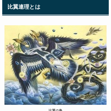
比翼連理とは
比翼の鳥