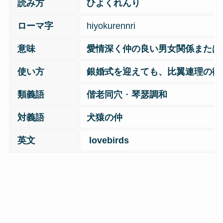
読み方
ひよくれんり
ローマ字
hiyokurennri
意味
愛情深く仲の良い男女関係または
使い方
銀婚式を迎えても、比翼連理の微
類義語
偕老同穴
・
琴瑟調和
対義語
犬猿の仲
英文
lovebirds