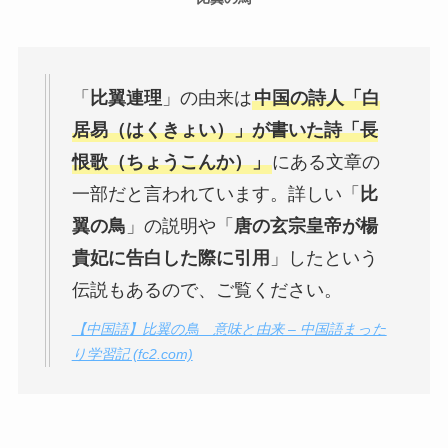
「
比翼連理
」の由来は
中国の詩人「白
居易（はくきょい）」が書いた詩「長
恨歌（ちょうこんか）」
にある文章の
一部だと言われています。詳しい「
比
翼の鳥
」の説明や「
唐の玄宗皇帝が楊
貴妃に告白した際に引用
」したという
伝説もあるので、ご覧ください。
【中国語】比翼の鳥 意味と由来 – 中国語まった
り学習記 (fc2.com)