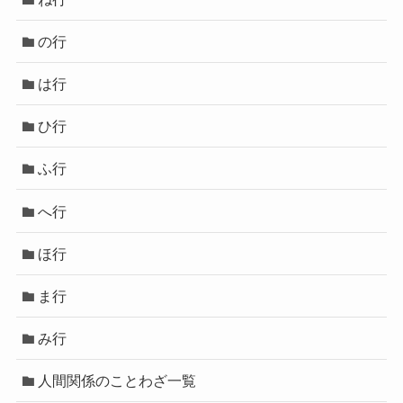
の行
は行
ひ行
ふ行
へ行
ほ行
ま行
み行
人間関係のことわざ一覧