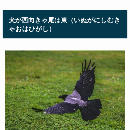
犬が西向きゃ尾は東（いぬがにしむき
ゃおはひがし）