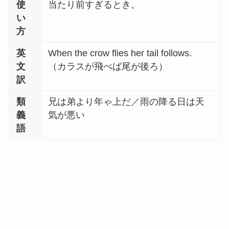
使
当たり前すぎるとき。
い
方
英
When the crow flies her tail follows.
文
（カラスが飛べば尾が後ろ）
訳
類
兄は弟より年ゃ上だ／雨の降る日は天
義
気が悪い
語