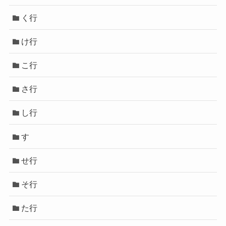
く行
け行
こ行
さ行
し行
す
せ行
そ行
た行