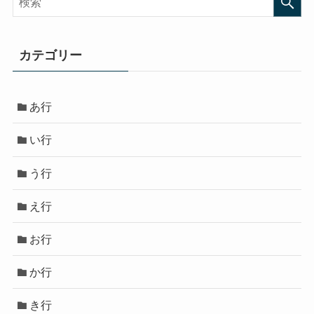
カテゴリー
あ行
い行
う行
え行
お行
か行
き行