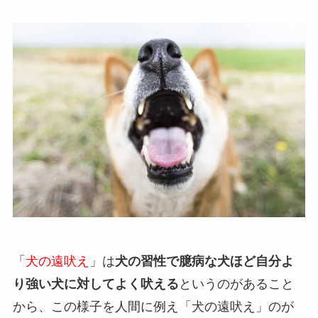
「
犬の遠吠え
」は
犬の習性で臆病な犬ほど自分よ
り強い犬に対してよく吠える
というのがあること
から、この様子を人間に例え「犬の遠吠え」のが