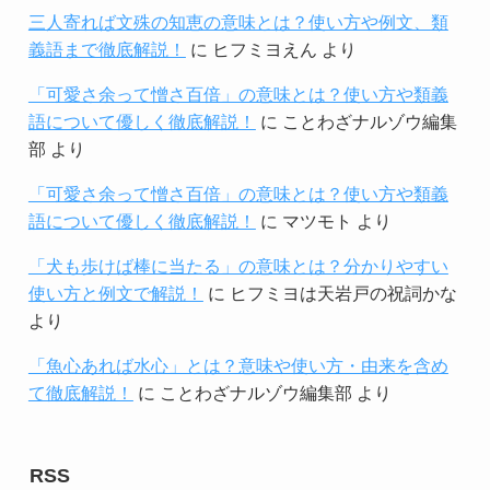
三人寄れば文殊の知恵の意味とは？使い方や例文、類
義語まで徹底解説！
に
ヒフミヨえん
より
「可愛さ余って憎さ百倍」の意味とは？使い方や類義
語について優しく徹底解説！
に
ことわざナルゾウ編集
部
より
「可愛さ余って憎さ百倍」の意味とは？使い方や類義
語について優しく徹底解説！
に
マツモト
より
「犬も歩けば棒に当たる」の意味とは？分かりやすい
使い方と例文で解説！
に
ヒフミヨは天岩戸の祝詞かな
より
「魚心あれば水心」とは？意味や使い方・由来を含め
て徹底解説！
に
ことわざナルゾウ編集部
より
RSS