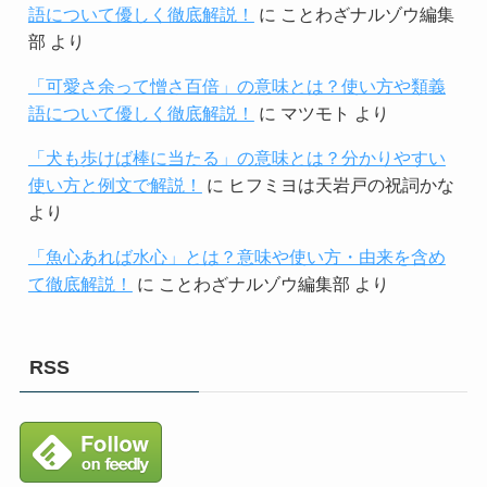
語について優しく徹底解説！
に
ことわざナルゾウ編集
部
より
「可愛さ余って憎さ百倍」の意味とは？使い方や類義
語について優しく徹底解説！
に
マツモト
より
「犬も歩けば棒に当たる」の意味とは？分かりやすい
使い方と例文で解説！
に
ヒフミヨは天岩戸の祝詞かな
より
「魚心あれば水心」とは？意味や使い方・由来を含め
て徹底解説！
に
ことわざナルゾウ編集部
より
RSS