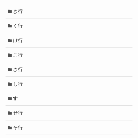
き行
く行
け行
こ行
さ行
し行
す
せ行
そ行