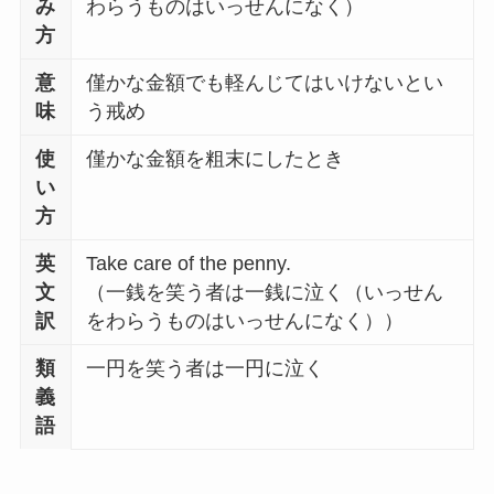
み
わらうものはいっせんになく）
方
意
僅かな金額でも軽んじてはいけないとい
味
う戒め
使
僅かな金額を粗末にしたとき
い
方
英
Take care of the penny.
文
（一銭を笑う者は一銭に泣く（いっせん
訳
をわらうものはいっせんになく））
類
一円を笑う者は一円に泣く
義
語