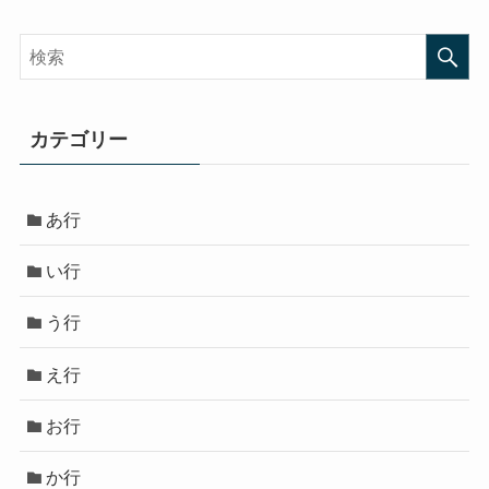
カテゴリー
あ行
い行
う行
え行
お行
か行