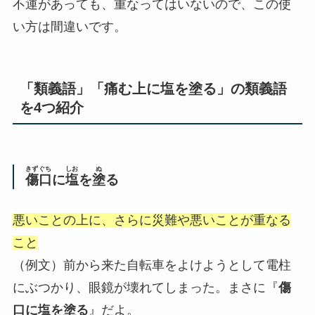
不運があっても、重なってはいないので、この使
い方は間違いです。
「類義語」「痛む上に塩を塗る」の類義語
を4つ紹介
きず
ぐち
しお
ぬ
傷
口
に
塩
を
塗
る
悪いことの上に、さらに災難や悪いことが重なる
こと
（例文）前から来た自転車をよけようとして電柱
にぶつかり、眼鏡が壊れてしまった。まさに『
傷
口に塩を塗る
』だよ。