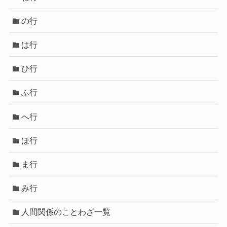
の行
は行
ひ行
ふ行
へ行
ほ行
ま行
み行
人間関係のことわざ一覧