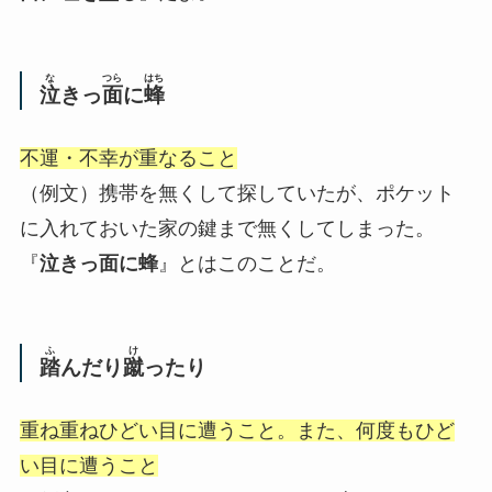
な
つら
はち
泣
きっ
面
に
蜂
不運・不幸が重なること
（例文）携帯を無くして探していたが、ポケット
に入れておいた家の鍵まで無くしてしまった。
『
泣きっ面に蜂
』とはこのことだ。
ふ
け
踏
んだり
蹴
ったり
重ね重ねひどい目に遭うこと。また、何度もひど
い目に遭うこと