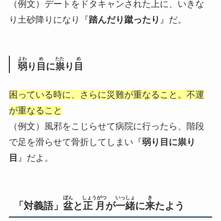
（例文）デートをドタキャンされた上に、いきな
り土砂降りになり『
踏んだり蹴ったり
』だ。
よわ
め
たた
め
弱
り
目
に
祟
り
目
困っている時に、さらに災難が重なること。不運
が重なること
（例文）風邪をこじらせて病院に行ったら、階段
で足を滑らせて骨折してしまい『
弱り目に祟り
目
』だよ。
ぼん
しょうがつ
いっしょ
き
「対義語」
盆
と
正月
が
一緒
に
来
たよう