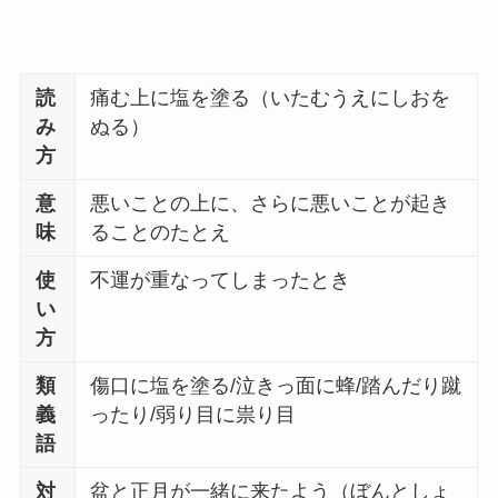
読
痛む上に塩を塗る（いたむうえにしおを
み
ぬる）
方
意
悪いことの上に、さらに悪いことが起き
味
ることのたとえ
使
不運が重なってしまったとき
い
方
類
傷口に塩を塗る/泣きっ面に蜂/踏んだり蹴
義
ったり/弱り目に祟り目
語
対
盆と正月が一緒に来たよう（ぼんとしょ