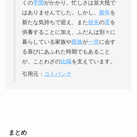
くの
手間
がかかり、忙しさは並大抵で
はありませんでした。しかし、
新年
を
新たな気持ちで迎え、また
祖先
の
霊
を
供養することに加え、ふだんは別々に
暮らしている家族や
親族
が
一堂
に会す
る喜びにあふれた時期でもあること
が、ことわざの
比喩
を支えています。
引用元：
コトバンク
まとめ