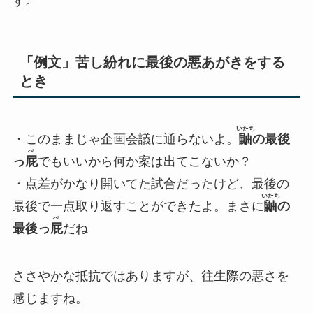
す。
「例文」苦し紛れに最後の悪あがきをする
とき
いたち
・このままじゃ企画会議に通らないよ。
鼬
の最後
ぺ
っ
屁
でもいいから何か案は出てこないか？
・点差がかなり開いてた試合だったけど、最後の
いたち
最後で一点取り返すことができたよ。まさに
鼬
の
ぺ
最後っ
屁
だね
ささやかな抵抗ではありますが、往生際の悪さを
感じますね。