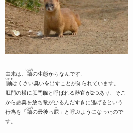
いたち
由来は、
鼬
の生態からなんです。
いたち
鼬
はくさい臭いを出すことが知られています。
肛門の横に肛門腺と呼ばれる器官が2つあり、そこ
から
悪臭を放ち敵がひるんだすきに逃げるという
いたち
ぺ
行為を「
鼬
の最後っ
屁
」と呼ぶようになったので
す。