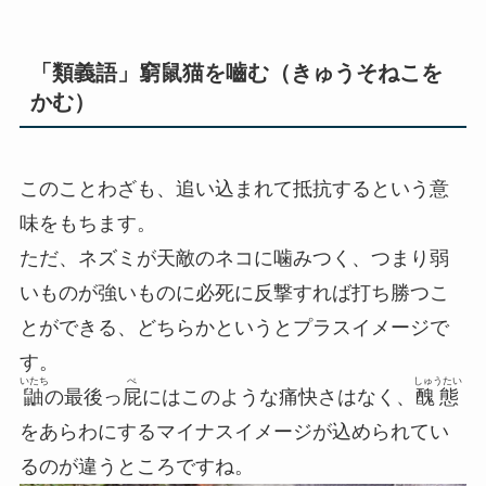
「類義語」窮鼠猫を嚙む（きゅうそねこを
かむ）
このことわざも、
追い込まれて抵抗する
という意
味をもちます。
ただ、ネズミが天敵のネコに噛みつく、つまり弱
いものが強いものに必死に反撃すれば打ち勝つこ
とができる、どちらかというとプラスイメージで
す。
いたち
ぺ
しゅうたい
鼬
の最後っ
屁
にはこのような痛快さはなく、
醜態
をあらわにするマイナスイメージが込められてい
るのが違うところですね。