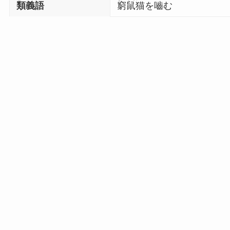
類義語
窮鼠
猫
を嚙む