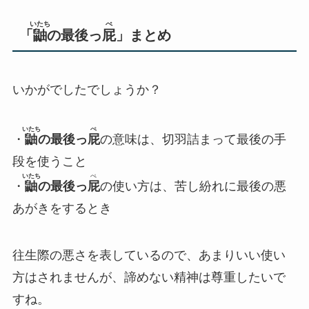
いたち
ぺ
「
鼬
の最後っ
屁
」まとめ
いかがでしたでしょうか？
いたち
ぺ
・
鼬
の最後っ
屁
の意味は、
切羽詰まって最後の手
段
を使うこと
いたち
ぺ
・
鼬
の最後っ
屁
の使い方は、
苦し紛れに最後の悪
あがき
をするとき
往生際の悪さを表しているので、あまりいい使い
方はされませんが、諦めない精神は尊重したいで
すね。