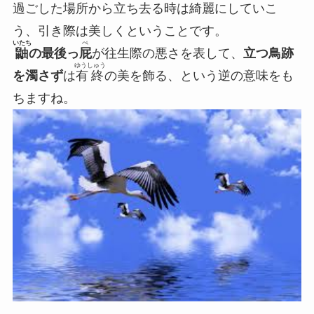
過ごした場所から立ち去る時は綺麗にしていこ
う、引き際は美しくということです。
いたち
ぺ
鼬
の最後っ
屁
が
往生際の悪さ
を表して、
立つ鳥跡
ゆうしゅう
を濁さず
は
有終
の美を飾る
、という逆の意味をも
ちますね。