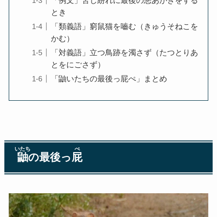
「例文」苦し紛れに最後の悪あがきをする
とき
「類義語」窮鼠猫を嚙む（きゅうそねこを
かむ）
「対義語」立つ鳥跡を濁さず（たつとりあ
とをにごさず）
「鼬いたちの最後っ屁ぺ」まとめ
いたち
ぺ
鼬
の最後っ
屁