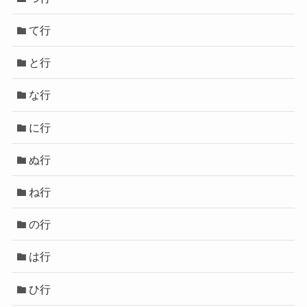
て行
と行
な行
に行
ぬ行
ね行
の行
は行
ひ行