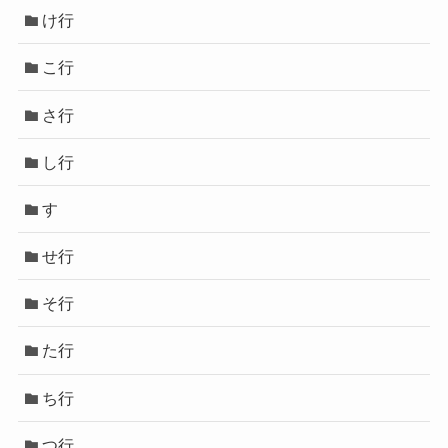
け行
こ行
さ行
し行
す
せ行
そ行
た行
ち行
つ行