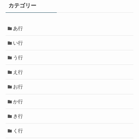
カテゴリー
あ行
い行
う行
え行
お行
か行
き行
く行