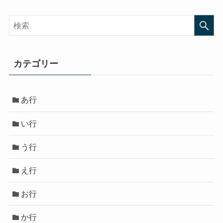
カテゴリー
あ行
い行
う行
え行
お行
か行