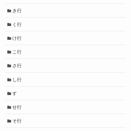
き行
く行
け行
こ行
さ行
し行
す
せ行
そ行