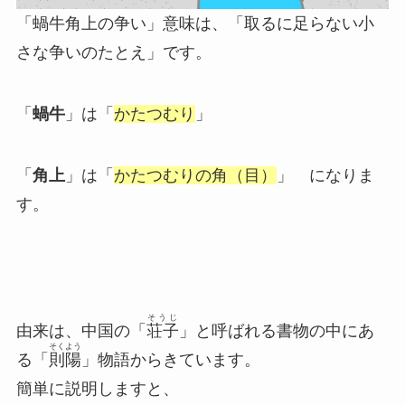
「蝸牛角上の争い」意味は、「取るに足らない小
さな争いのたとえ」です。
「
蝸牛
」は「
かたつむり
」
「
角上
」は「
かたつむりの角（目）
」 になりま
す。
そうじ
由来は、中国の「
荘子
」と呼ばれる書物の中にあ
そくよう
る「
則陽
」物語からきています。
簡単に説明しますと、