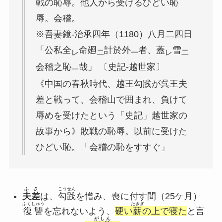
戦の恥辱。他人から受けるひどい恥
辱。会稽。
※吾妻鏡‐治承四年（1180）八月二四日
「公私全
命廻
計於外
者、蓋
雪
レ
二
一
レ
二
会稽之恥
哉」 〔史記‐越世家〕
一
《中国の春秋時代、越王勾践が呉王夫
差と戦って、会稽山で囲まれ、負けて
辱めを受けたという「史記」越世家の
故事から》敗戦の恥辱。以前に受けた
ひどい恥。「会稽の恥をすすぐ」
ふさ
こうせん
夫差
は、
勾践
を憎み、喪に付す間（25ケ月）
ふくしゅう
たきぎ
復讐
を忘れないよう、
硬い
薪
の上で寝た
と言
がしん