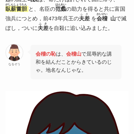
がしんしょうたん
はん
れい
臥薪嘗胆
と、名臣の
范
蠡
の助力を得ると共に富国
ふさ
かいけい
強兵につとめ，前473年呉王の
夫差
を
会稽
山
で滅
ふさ
ぼし，ついに
夫差
を自殺に追い込みました。
会稽の恥
は、
会稽山
で屈辱的な講
和を結んだことからきているのじ
なるぞう
ゃ。地名なんじゃな。