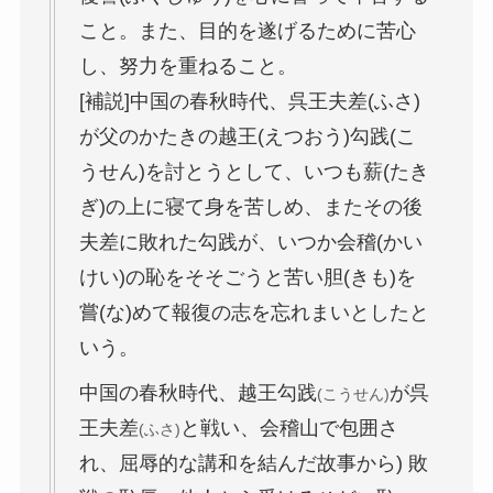
こと。また、目的を遂げるために苦心
し、努力を重ねること。
[補説]中国の春秋時代、呉王夫差(ふさ)
が父のかたきの越王(えつおう)勾践(こ
うせん)を討とうとして、いつも薪(たき
ぎ)の上に寝て身を苦しめ、またその後
夫差に敗れた勾践が、いつか会稽(かい
けい)の恥をそそごうと苦い胆(きも)を
嘗(な)めて報復の志を忘れまいとしたと
いう。
中国の春秋時代、越王勾践
が呉
(こうせん)
王夫差
と戦い、会稽山で包囲さ
(ふさ)
れ、屈辱的な講和を結んだ故事から) 敗