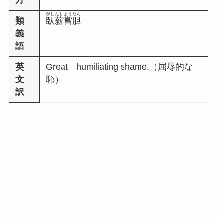
方
がしんしょうたん
類
臥薪嘗胆
義
語
英
Great humiliating shame.（屈辱的な
文
恥）
訳