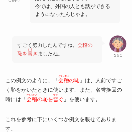
なるぞう
今では、外国の人とも話ができる
ようになったんじゃよ。
すごく努力したんですね。
会稽の
すす
恥を
雪
ぎ
ましたね。
なるこ
かいけい
この例文のように、「
会稽
の恥
」は、人前ですご
く恥をかいたときに使います。また、名誉挽回の
かいけい
すす
時には「
会稽
の恥を
雪
ぐ
」を使います。
これを参考に下にいくつか例文を載せてありま
す。