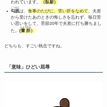
われています。
（
臥薪
）
こうせん
勾践
は、
食事のたびに、苦い肝をなめて
、夫差
から受けたあのときの悔しさを忘れず、毎日苦
い思いをして、苦節20年で夫差に打ち勝ちまし
しょうたん
た。
(
嘗胆
）
どちらも、すごい執念ですね。
「意味」ひどい屈辱