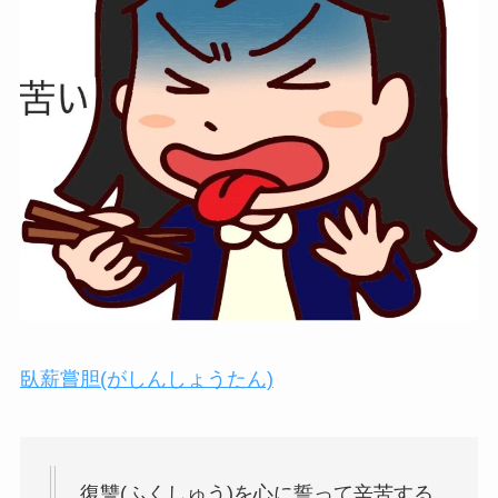
臥薪嘗胆(がしんしょうたん)
復讐(ふくしゅう)を心に誓って辛苦する