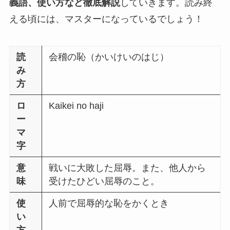
義語、使い方など徹底解説
していきます。読み終
える頃には、マスターになっているでしょう！
読
会稽の恥（かいけいのはじ）
み
方
ロ
Kaikei no haji
ー
マ
字
意
戦いに大敗した屈辱。また、他人から
味
受けたひどい屈辱のこと。
使
人前で屈辱的な恥をかくとき
い