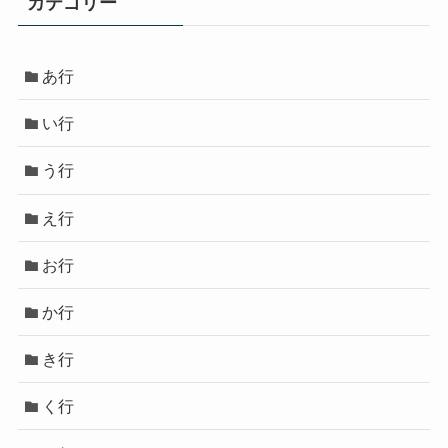
カテゴリー
あ行
い行
う行
え行
お行
か行
き行
く行