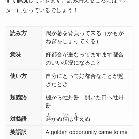
すく解説
していきます。読み終えるころにはマス
ターになっているでしょう！
読み方
鴨が葱を背負って来る（かもが
ねぎをしょってくる）
意味
好都合が重なってますます都合
のいい状況になること
使い方
自分にとって好都合なことが起
きたとき
類義語
棚から牡丹餅 開いた口へ牡丹
餅
ま
たね
は
対義語
蒔
かぬ
種
は
生
えぬ
英語訳
A golden opportunity came to me