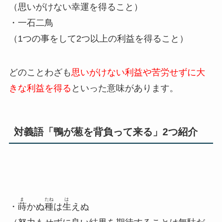
（思いがけない幸運を得ること）
・一石二鳥
（1つの事をして2つ以上の利益を得ること）
どのことわざも
思いがけない利益や苦労せずに大
きな利益を得る
といった意味があります。
対義語「鴨が葱を背負って来る」2つ紹介
ま
たね
は
・
蒔
かぬ
種
は
生
えぬ