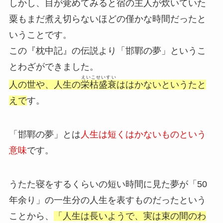
しかし、目が覚めてみると宿の主人が炊いていた
粟もまだ煮え切らないほどの僅かな時間だったと
いうことです。
この『枕中記』の伝説より「邯鄲の夢」というこ
とわざができました。
えいこせいすい
人の世や、人生の
栄枯盛衰
ははかないというたと
えで
す。
「邯鄲の夢」とは
人生は短くはかないものという
意味
です。
うたた寝をするくらいの短い時間に見た夢が「50
年余り」の一生分の人生を表すものだったという
ことから、
「人生は長いようで、実は束の間のわ