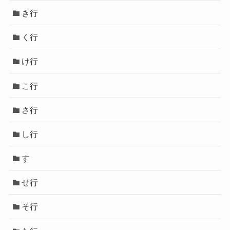
き行
く行
け行
こ行
さ行
し行
す
せ行
そ行