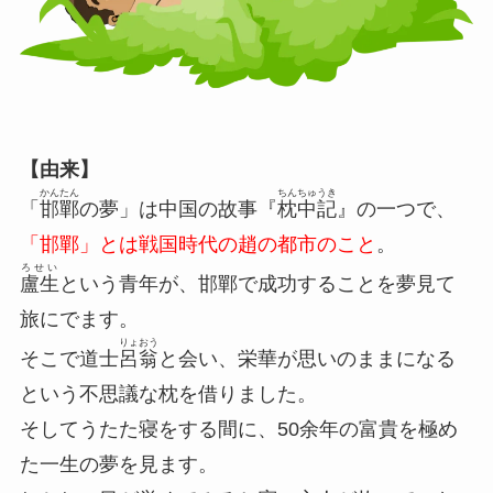
【由来】
かんたん
ちんちゅうき
「
邯鄲
の夢」は中国の故事『
枕中記
』の一つで、
「邯鄲」とは戦国時代の趙の都市のこと
。
ろせい
盧生
という青年が、邯鄲で成功することを夢見て
旅にでます。
りょおう
そこで道士
呂翁
と会い、栄華が思いのままになる
という不思議な枕を借りました。
そしてうたた寝をする間に、50余年の富貴を極め
た一生の夢を見ます。