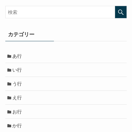
カテゴリー
あ行
い行
う行
え行
お行
か行