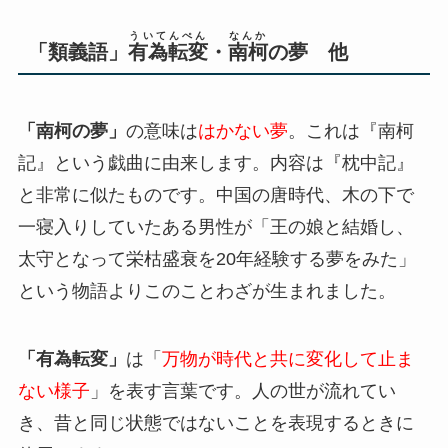
ういてんぺん
なんか
「類義語」
有為転変
・
南柯
の夢 他
「南柯の夢」
の意味は
はかない夢
。これは『南柯
記』という戯曲に由来します。内容は『枕中記』
と非常に似たものです。中国の唐時代、木の下で
一寝入りしていたある男性が「王の娘と結婚し、
太守となって栄枯盛衰を20年経験する夢をみた」
という物語よりこのことわざが生まれました。
「有為転変」
は「
万物が時代と共に変化して止ま
ない様子
」を表す言葉です。人の世が流れてい
き、昔と同じ状態ではないことを表現するときに