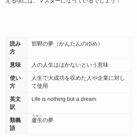
える頃には、マスターになっているでしょう！
読み
邯鄲の夢（かんたんのゆめ）
方
意味
人の人生ははかないという意味
使い
人生で大成功を収めた人や企業に対し
方
て使用
英文
Life is nothing but a dream
訳
ろせい
類義
盧生
の夢
語