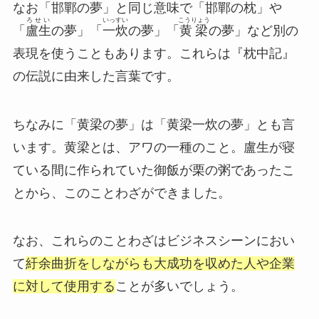
なお「邯鄲の夢」と同じ意味で「邯鄲の枕」や
ろせい
いっすい
こうりょう
「
盧生
の夢」「
一炊
の夢」「
黄梁
の夢」など別の
表現を使うこともあります。これらは『枕中記』
の伝説に由来した言葉です。
ちなみに「黄梁の夢」は「黄梁一炊の夢」とも言
います。黄梁とは、アワの一種のこと。盧生が寝
ている間に作られていた御飯が栗の粥であったこ
とから、このことわざができました。
なお、これらのことわざはビジネスシーンにおい
て
紆余曲折をしながらも大成功を収めた人や企業
に対して使用する
ことが多いでしょう。