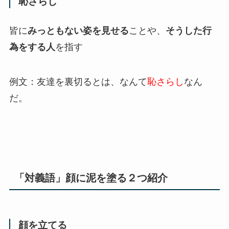
恥さらし
皆に
みっともない姿を見せる
ことや、
そうした行
為をする人
を指す
例文：友達を裏切るとは、なんて
恥さらし
なん
だ。
「対義語」顔に泥を塗る２つ紹介
顔を立てる