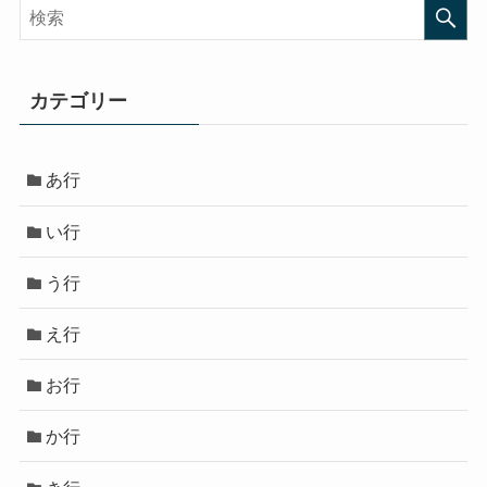
カテゴリー
あ行
い行
う行
え行
お行
か行