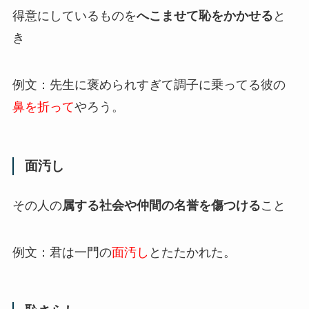
得意にしているものを
へこませて恥をかかせる
と
き
例文：先生に褒められすぎて調子に乗ってる彼の
鼻を折って
やろう。
面汚し
その人の
属する社会や仲間の名誉を傷つける
こと
例文：君は一門の
面汚し
とたたかれた。