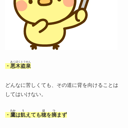
あくぼくとうせん
・
悪木盗泉
どんなに苦しくても、その道に背を向けることは
してはいけない。
たか
う
ほ
つ
・
鷹
は
飢
えても
穂
を
摘
まず