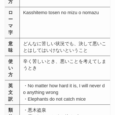
方
ロ
Kasshitemo tosen no mizu o nomazu
ー
マ
字
意
どんなに苦しい状況でも、決して悪いこ
味
とはしてはいけないということ
使
辛く苦しいとき、悪いことを考えてしま
い
うとき
方
英
・No matter how hard it is, I will never d
文
o anything wrong
訳
・Elephants do not catch mice
類
・悪木盗泉