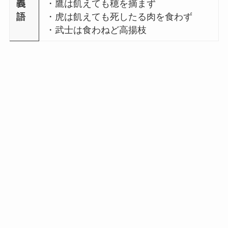
義
・鷹は飢えても穂を摘まず
語
・虎は飢えても死したる肉を食わず
・武士は食わねど高揚枝