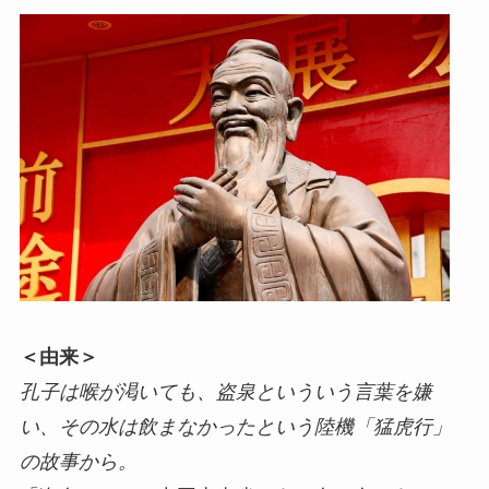
＜由来＞
孔子は喉が渇いても、盗泉といういう言葉を嫌
い、その水は飲まなかったという陸機「猛虎行」
の故事から。