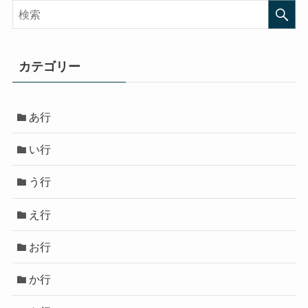
カテゴリー
あ行
い行
う行
え行
お行
か行