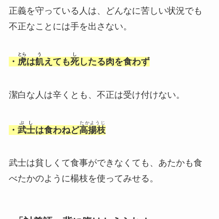
正義を守っている人は、どんなに苦しい状況でも
不正なことには手を出さない。
とら
う
し
・
虎
は
飢
えても
死
したる肉を食わず
潔白な人は辛くとも、不正は受け付けない。
ぶし
たかようじ
・
武士
は食わねど
高揚枝
武士は貧しくて食事ができなくても、あたかも食
べたかのように楊枝を使ってみせる。