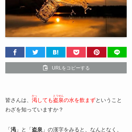
URLをコピーする
かっ
とうせん
皆さんは、
渇
しても
盗泉
の水を飲まず
ということ
わざを知っていますか？
「
渇
」と「
盗泉
」の漢字をみると、なんとなく、