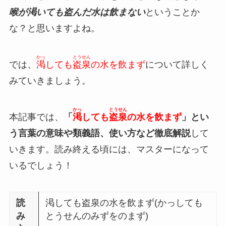
喉が渇いても盗んだ水は飲まない
ということか
な？と思いますよね。
かっ
とうせん
では、
渇
しても
盗泉
の水を飲まず
について詳しく
みていきましょう。
かっ
とうせん
本記事では、
「
渇
しても
盗泉
の水を飲まず
」とい
う言葉の意味や類義語、使い方など徹底解説
して
いきます。読み終える頃には、マスターになって
いるでしょう！
読
渇しても盗泉の水を飲まず(かっしても
み
とうせんのみずをのまず)