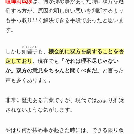
喧嘩両成敗
は、何か揉め事があった時に双方を処
罰する方が、原因究明し良い悪いを判断するより
も手っ取り早く解決できる手段であったと思いま
す。
にょらいし
しかし
如儡子
も、
機会的に双方を罰することを否
定しており
、
現在でも
「それは理不尽じゃない
か。双方の意見をちゃんと聞くべきだ」
と言った
声も多くあります。
非常に歴史ある言葉ですが、現代ではあまり推奨
されないような気がします。
やはり何か揉め事が起きた時には、できる限り双