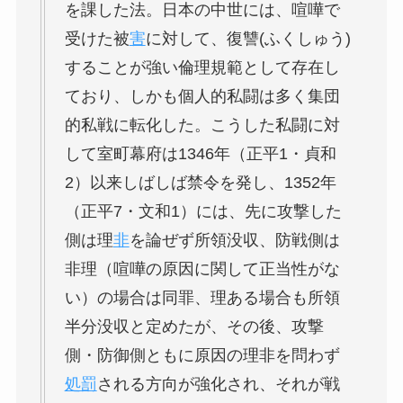
を課した法。日本の中世には、喧嘩で
受けた被
害
に対して、復讐(ふくしゅう)
することが強い倫理規範として存在し
ており、しかも個人的私闘は多く集団
的私戦に転化した。こうした私闘に対
して室町幕府は1346年（正平1・貞和
2）以来しばしば禁令を発し、1352年
（正平7・文和1）には、先に攻撃した
側は理
非
を論ぜず所領没収、防戦側は
非理（喧嘩の原因に関して正当性がな
い）の場合は同罪、理ある場合も所領
半分没収と定めたが、その後、攻撃
側・防御側ともに原因の理非を問わず
処罰
される方向が強化され、それが戦