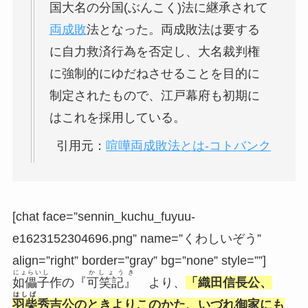
国大名の分国(ぶんこく)法に継承されて
両成敗
法となった。両成敗法は要する
に自力救済行為を否定し、大名裁判権
に強制的にゆだねさせることを目的に
制定されたもので、江戸幕府も初期に
はこれを採用している。
引用元：
喧嘩両成敗法とは-コトバンク
[chat face=”sennin_kuchu_fuyuu-
e1623152304696.png” name=”くわしいぞう”
align=”right” border=”gray” bg=”none” style=””]
にょらいし
かしょうき
如儡子
作の『
可笑記』
より、
「織田信長公、
はしば
羽柴
秀吉公のときよりこのかた、いづれ御家にも