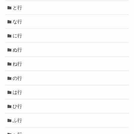
と行
な行
に行
ぬ行
ね行
の行
は行
ひ行
ふ行