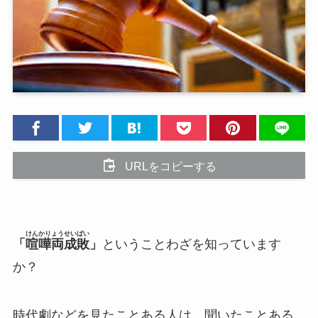
URLをコピーする
けんかりょうせいばい
「
喧嘩両成敗
」
ということわざを知っています
か？
時代劇などを見たことある人は、聞いたことある