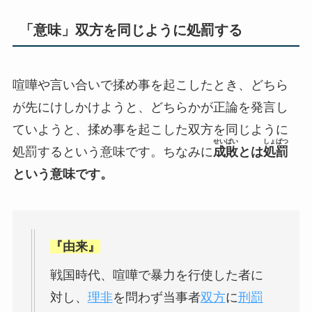
「意味」
双方を同じように処罰する
喧嘩や言い合いで揉め事を起こしたとき、どちら
が先にけしかけようと、どちらかが正論を発言し
ていようと、揉め事を起こした双方を同じように
せいばい
しょばつ
処罰するという意味です。ちなみに
成敗
とは
処罰
という意味です。
『由来』
戦国時代、喧嘩で暴力を行使した者に
対し、
理非
を問わず当事者
双方
に
刑
罰