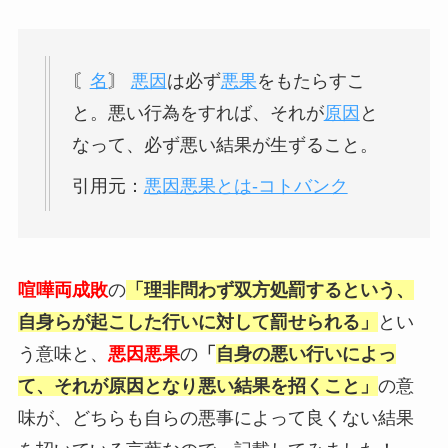
〘
名
〙
悪因
は必ず
悪果
をもたらすこ
と。悪い行為をすれば、それが
原因
と
なって、必ず悪い結果が生ずること。
引用元：
悪因悪果とは-コトバンク
喧嘩両成敗
の
「理非問わず双方処罰するという、
自身らが起こした行いに対して罰せられる」
とい
う意味と、
悪因悪果
の
「
自身の悪い行いによっ
て、それが原因となり悪い結果を招くこと
」
の意
味が、どちらも自らの悪事によって良くない結果