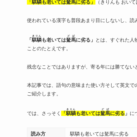
「騏驎も老いては駑馬に劣る」
（きりんも おいて
使われている漢字も普段あまり目にしないし、読
きりん
どば
「
騏驎
も老いては
駑馬
に劣る」
とは、
すぐれた人
ことのたとえです。
残念なことではありますが、寄る年には勝てない
本記事では、語句の意味また使い方そして英文で
ご紹介します。
きりん
どば
では、さっそく
「
騏驎
も老いては
駑馬
に劣る
」
に
読み方
騏驎も老いては駑馬に劣る