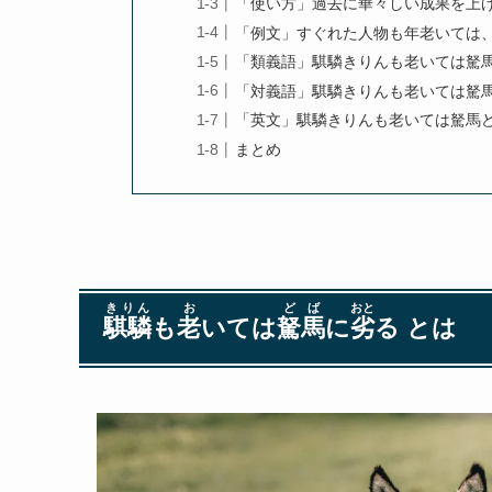
「使い方」過去に華々しい成果を上
「例文」すぐれた人物も年老いては
「類義語」騏驎きりんも老いては駑
「対義語」騏驎きりんも老いては駑
「英文」騏驎きりんも老いては駑馬
まとめ
きりん
お
どば
おと
騏驎
も
老
いては
駑馬
に
劣
る とは