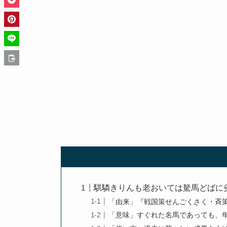
騏驎きりんも老おいては駑馬どばに
「由来」『戦国策せんごくさく・斉
「意味」すぐれた名馬であっても、