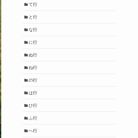
て行
と行
な行
に行
ぬ行
ね行
の行
は行
ひ行
ふ行
へ行