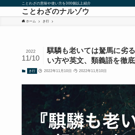
ことわざの意味や使い方を300個以上紹介
ことわざのナルゾウ
ホーム
き行
騏驎も老いては駑馬に劣
2022
11/10
い方や英文、類義語を徹底
2022年11月10日
2022年11月10日
き行