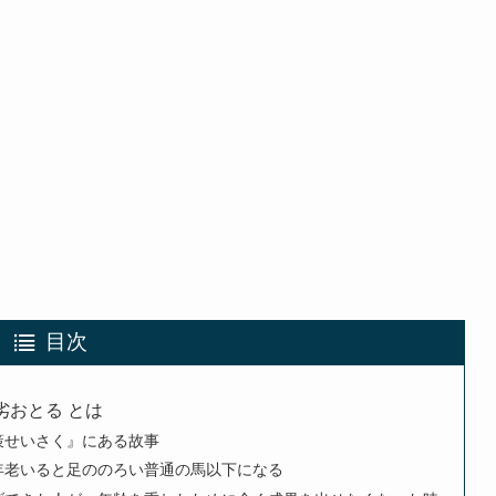
目次
劣おとる とは
策せいさく』にある故事
年老いると足ののろい普通の馬以下になる