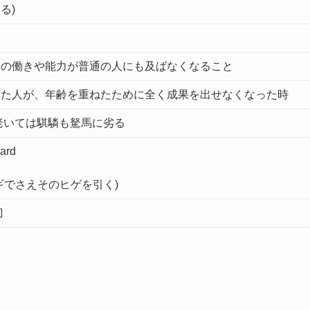
る)
その働きや能力が普通の人にも及ばなくなること
きた人が、年齢を重ねたために全く成果を出せなくなった時
老いては騏驎も駑馬に劣る
eard
ギでさえそのヒゲを引く)
刀