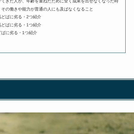
げてきた人が、年齢を重ねたために全く成果を出せなくなった時
、その働きや能力が普通の人にも及ばなくなること
馬どばに劣る・2つ紹介
馬どばに劣る・1つ紹介
どばに劣る・1つ紹介