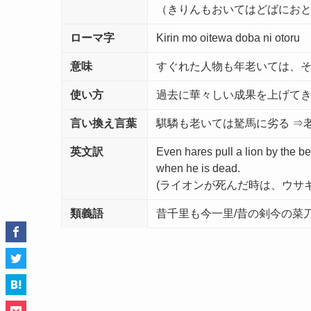
（きりんもおいてはどばにおと
ローマ字
Kirin mo oitewa doba ni otoru
意味
すぐれた人物も年老いては、
使い方
過去に華々しい成果を上げて
言い換え言葉
騏驎も老いては駑馬に劣る ⇒
英文訳
Even hares pull a lion by the b
when he is dead.
(ライオンが死んだ時は、ウサ
類義語
昔千里も今一里/昔の剣今の菜