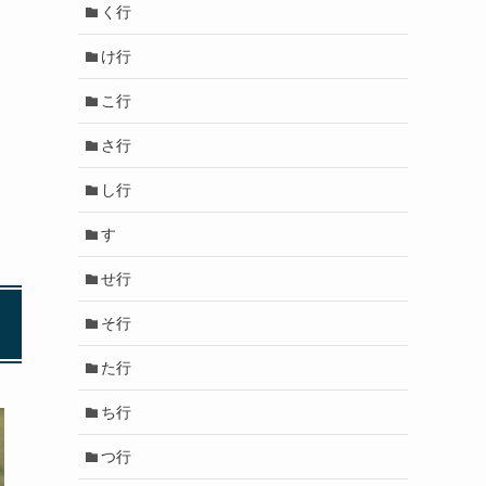
く行
け行
こ行
さ行
し行
す
せ行
そ行
た行
ち行
つ行