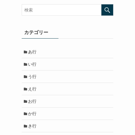
カテゴリー
あ行
い行
う行
え行
お行
か行
き行