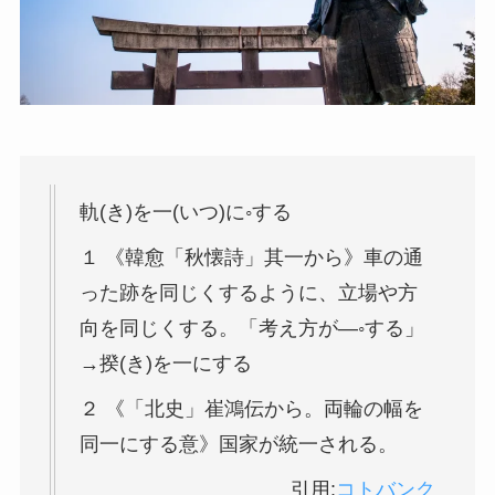
軌(き)を一(いつ)に◦する
１ 《韓愈「秋懐詩」其一から》車の通
った跡を同じくするように、立場や方
向を同じくする。「考え方が―◦する」
→揆(き)を一にする
２ 《「北史」崔鴻伝から。両輪の幅を
同一にする意》国家が統一される。
引用:
コトバンク