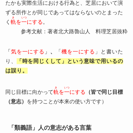
たかも実際生活における行為と、芝居において演
ずる所作とが同じであってはならないのとまった
き
いつ
く
軌
を
一
にする
。
参考文献：著者北大路魯山人 料理芝居抜粋
「
気を一にする
」
、
「
機を一にする
」と書いた
り、
「時を同じくして」という意味で用いるの
は誤り。
き
いつ
同じ目標に向かって
軌
を
一
にする
（皆で同じ目標
（意志）
を持つことが本来の使い方です）
「類義語」人の意志がある言葉