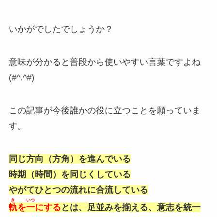
いかがでしたでしょうか？
意味が分かると普段から使いやすい言葉ですよね
(#^.^#)
この記事が今後誰かの役に立つことを願っていま
す。
同じ方向（方角）を進んでいる
時期（時間）を同じくしている
やがてひとつの流れに合流している
き
いつ
軌
を
一
にする
とは、足並みを揃える、意志を統一