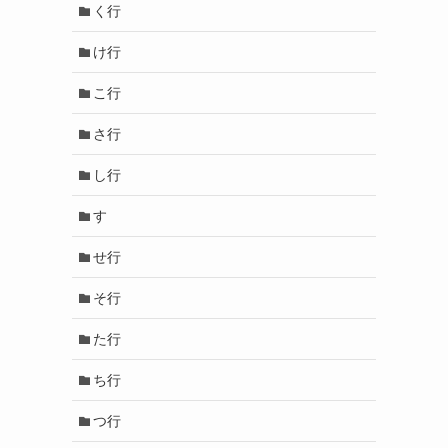
く行
け行
こ行
さ行
し行
す
せ行
そ行
た行
ち行
つ行