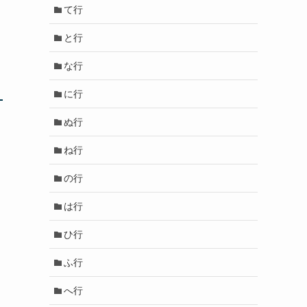
て行
と行
な行
に行
ぬ行
ね行
の行
は行
ひ行
ふ行
へ行