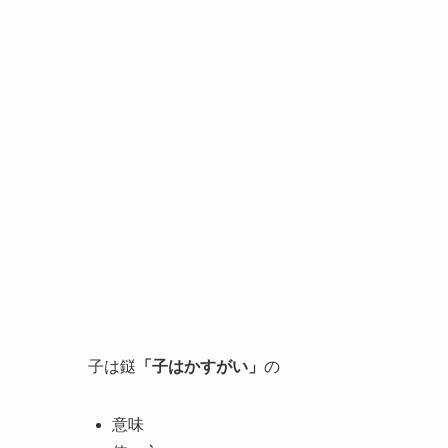
子は鎹
「子はかすがい」
の
意味