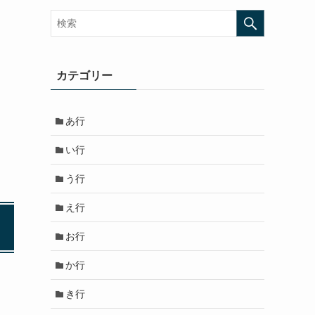
カテゴリー
あ行
い行
う行
え行
お行
か行
き行