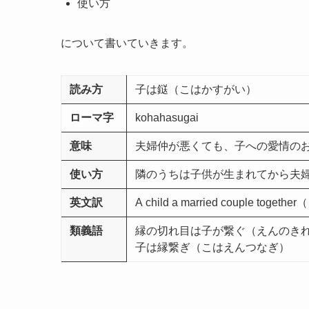
使い方
について書いていきます。
読み方
子は鎹（こはかすがい）
ローマ字
kohahasugai
意味
夫婦仲が悪くても、子への愛情の
使い方
隣のうちは子供が生まれてから夫
英文訳
A child a married couple tog
類義語
縁の切れ目は子が繋ぐ（えんのき
子は縁繋ぎ（こはえんつなぎ）