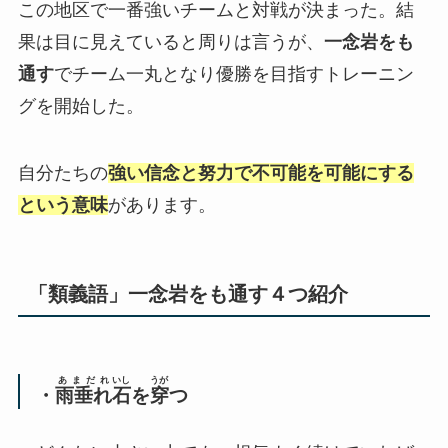
この地区で一番強いチームと対戦が決まった。結
果は目に見えていると周りは言うが、
一念岩をも
通す
でチーム一丸となり優勝を目指すトレーニン
グを開始した。
自分たちの
強い信念と努力で不可能を可能にする
という意味
があります。
「類義語」一念岩をも通す４つ紹介
あまだれ
いし
うが
・
雨垂れ
石
を
穿
つ