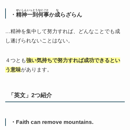
せいしん
いっとう
なにごと
な
・
精神
一到
何事
か
成
らざらん
…精神を集中して努力すれば、どんなことでも成
し遂げられないことはない。
４つとも
強い気持ちで努力すれば成功できるとい
う意味
があります。
「英文」2つ紹介
・Faith can remove mountains.