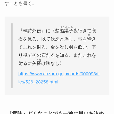
す」とも書く。
ゆうきょし
『韓詩外伝』に〈楚
熊渠子
夜行きて寝
ひ
石を見る、以て伏虎と為し、弓を
彎
き
てこれを射る、金を没し羽を飲む、下
り視てその石たるを知る、またこれを
くだ
射るに矢
摧
け跡なし〉
https://www.aozora.gr.jp/cards/000093/fi
les/526_28258.html
「意味」どんなことでも一途に思いを込め