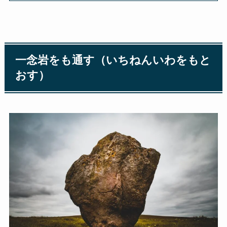
一念岩をも通す（いちねんいわをもと
おす）