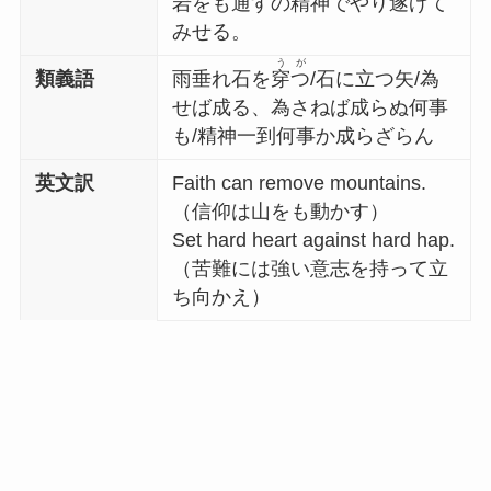
岩をも通すの精神でやり遂げて
みせる。
うが
類義語
雨垂れ石を
穿つ
/石に立つ矢/為
せば成る、為さねば成らぬ何事
も/精神一到何事か成らざらん
英文訳
Faith can remove mountains.
（信仰は山をも動かす）
Set hard heart against hard hap.
（苦難には強い意志を持って立
ち向かえ）