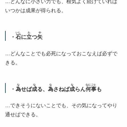
…どんなに小さい力でも、根気よく続けていれば
いつかは成果が得られる。
いし
た
や
・
石
に
立
つ
矢
…どんなことでも必死になっておこなえば必ずで
きる。
な
な
な
な
なにごと
・
為
せば
成
る、
為
さねば
成
らん
何事
も
…できそうにないことでも、その気になってやり
通せばできる。