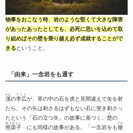
物事をおこなう時、岩のような堅くて大きな障害
があったあったとしても、必死に思いを込めて取
り組めばその壁を乗り越え必ず成就することがで
きる
ということ。
「由来」一念岩をも通す
かん
りこう
漢
の
李広
が、草の中の石を虎と見間違えて矢を射
たら、その矢は刺さるはずもない石に突き刺さっ
そ
たという「石の立つ矢」の故事に基づく。
楚
の
ゆうきょし
とお
熊渠子
にも同様の故事がある。「一念岩をも
徹