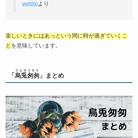
weblio
より
楽しいときにはあっという間に時が過ぎていくこ
と
を意味しています。
うとそうそう
「
烏兎匆匆
」まとめ