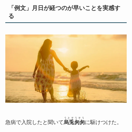
「例文」月日が経つのが早いことを実感す
る
うとそうそう
急病で入院したと聞いて
烏兎匆匆
に駆けつけた。