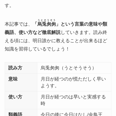
す。
うとそうそう
本記事では、
「
烏兎匆匆
」という言葉の意味や類
義語、使い方など徹底解説
していきます。
読み終
える頃には、明日誰かに教えることが出来るほど
知識を習得している
でしょう！
読み方
烏兎匆匆（うとそうそう）
意味
月日が経つのが慌ただしく早い
ようす。
使い方
月日が経つのは早いと実感する
時
類義語
今日の後に今日はなし/金鳥王