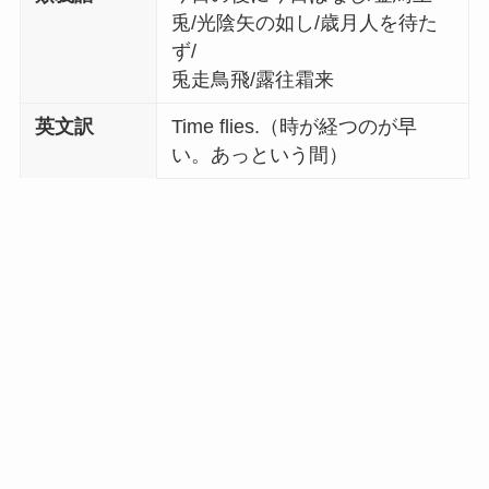
兎/光陰矢の如し/歳月人を待た
ず/
兎走鳥飛/露往霜来
英文訳
Time flies.（時が経つのが早
い。あっという間）