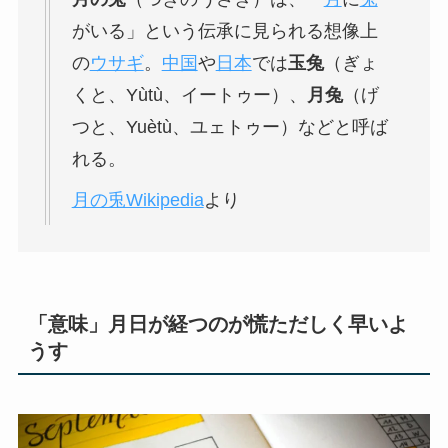
がいる」という伝承に見られる想像上
の
ウサギ
。
中国
や
日本
では
玉兔
（ぎょ
くと、Yùtù、イートゥー）、
月兔
（げ
つと、Yuètù、ユェトゥー）などと呼ば
れる。
月の兎Wikipedia
より
「意味」月日が経つのが慌ただしく早いよ
うす