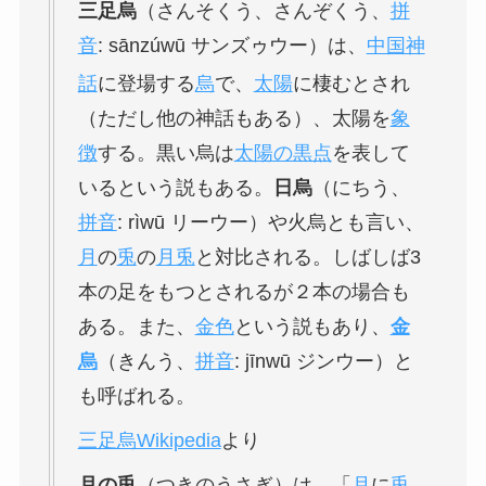
三足烏
（さんそくう、さんぞくう、
拼
音
:
sānzúwū
サンズゥウー）は、
中国神
話
に登場する
烏
で、
太陽
に棲むとされ
（ただし他の神話もある）、太陽を
象
徴
する。黒い烏は
太陽の黒点
を表して
いるという説もある。
日烏
（にちう、
拼音
:
rìwū
リーウー）や火烏とも言い、
月
の
兎
の
月兎
と対比される。しばしば3
本の足をもつとされるが２本の場合も
ある。また、
金色
という説もあり、
金
烏
（きんう、
拼音
:
jīnwū
ジンウー）と
も呼ばれる。
三足烏Wikipedia
より
月の兎
（つきのうさぎ）は、「
月
に
兎