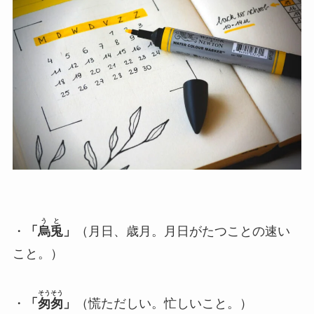
うと
・
「
烏兎
」
（月日、歳月。月日がたつことの速い
こと。）
そうそう
・
「
匆匆
」
（慌ただしい。忙しいこと。）