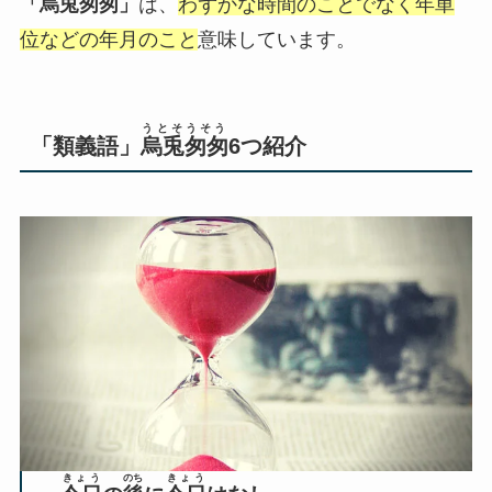
「烏兎匆匆」
は、
わずかな時間のことでなく年単
位などの年月のこと
意味しています。
うとそうそう
「類義語」
烏兎匆匆
6つ紹介
きょう
のち
きょう