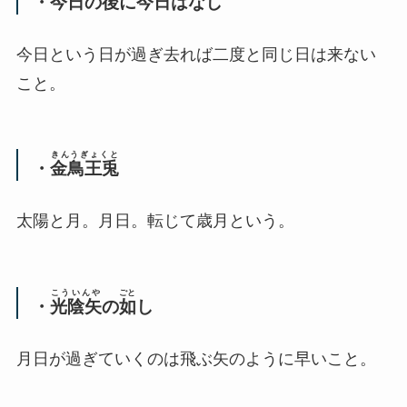
・
今日
の
後
に
今日
はなし
今日という日が過ぎ去れば二度と同じ日は来ない
こと。
きんうぎょくと
・
金鳥王兎
太陽と月。月日。転じて歳月という。
こういんや
ごと
・
光陰矢
の
如
し
月日が過ぎていくのは飛ぶ矢のように早いこと。