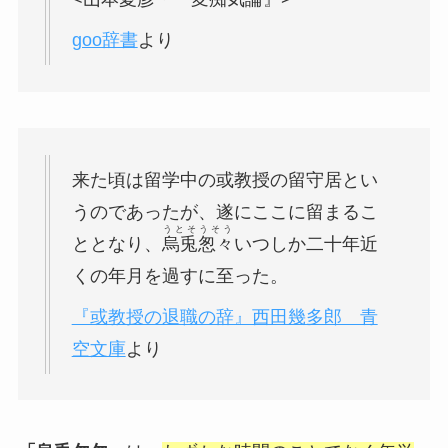
goo辞書
より
来た頃は留学中の或教授の留守居とい
うのであったが、遂にここに留まるこ
うとそうそう
ととなり、
烏兎怱々
いつしか二十年近
くの年月を過すに至った。
『或教授の退職の辞』西田幾多郎 青
空文庫
より