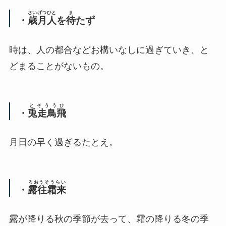
さいげつ
ひと
ま
・
歳月
人
を
待
たず
時は、人の都合などお構いなしに過ぎていき、と
どまることがないもの。
とそううひ
・
兎走鳥飛
月日の早く過ぎるたとえ。
ろおうそうらい
・
露往霜来
露が降りる秋の季節が去って、霜の降りる冬の季