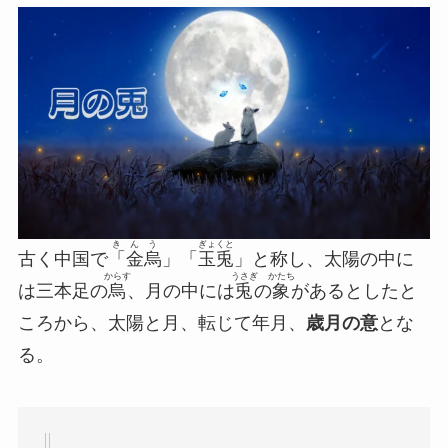
きんう
ぎょくと
古く中国で
「金烏
」「
玉兎
」と称し、太陽の中に
からす
うさぎ
かたち
は三本足の
烏
、月の中には
兎
の
象
があるとしたと
ころから、太陽と月、転じて年月、
歳月の意
とな
る。