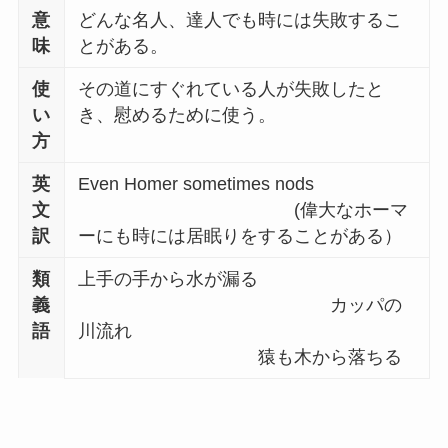
意
どんな名人、達人でも時には失敗するこ
味
とがある。
使
その道にすぐれている人が失敗したと
い
き、慰めるために使う。
方
英
Even Homer sometimes nods
文
(偉大なホーマ
訳
ーにも時には居眠りをすることがある）
類
上手の手から水が漏る
義
カッパの
語
川流れ
猿も木から落ちる