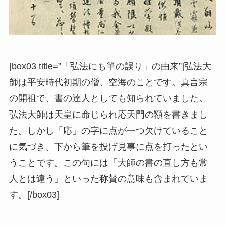
[box03 title=”「弘法にも筆の誤り」の由来”]弘法大
師は平安時代初期の僧、空海のことです。真言宗
の開祖で、書の達人としても知られていました。
弘法大師は天皇に命じられ応天門の額を書きまし
た。しかし「応」の字に点が一つ欠けていること
に気づき、下から筆を投げ見事に点を打ったとい
うことです。この句には「大師の書の直し方も常
人とは違う」といった称賛の意味も含まれていま
す。[/box03]