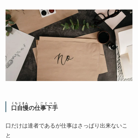
くちじまん
しごとべた
口自慢
の
仕事下手
口だけは達者であるが仕事はさっぱり出来ないこ
と