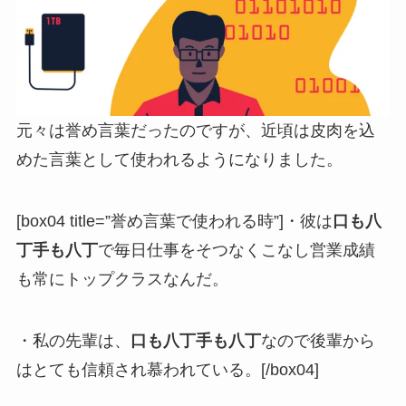
元々は誉め言葉だったのですが、近頃は皮肉を込
めた言葉として使われるようになりました。
[box04 title=”誉め言葉で使われる時”]・彼は
口も八
丁手も八丁
で毎日仕事をそつなくこなし営業成績
も常にトップクラスなんだ。
・私の先輩は、
口も八丁手も八丁
なので後輩から
はとても信頼され慕われている。[/box04]