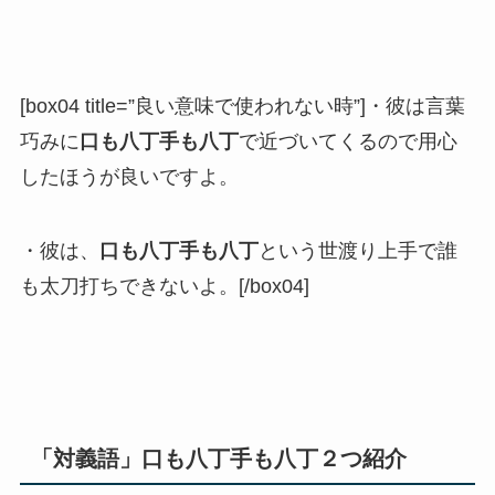
[box04 title=”良い意味で使われない時”]・彼は言葉
巧みに
口も八丁手も八丁
で近づいてくるので用心
したほうが良いですよ。
・彼は、
口も八丁手も八丁
という世渡り上手で誰
も太刀打ちできないよ。[/box04]
「対義語」口も八丁手も八丁２つ紹介