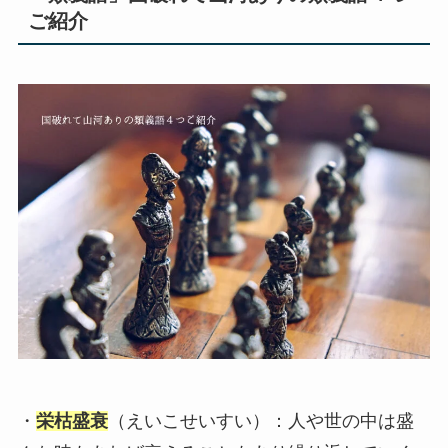
ご紹介
・
栄枯盛衰
（えいこせいすい）：人や世の中は盛