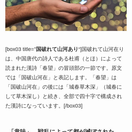
[box03 title=”
国破れて山河あり
“]国破れて山河在り
は、中国唐代の詩人である杜甫（とほ）によって
読まれた漢詩「春望」の冒頭部の一節です。原文
では「国破山河在」と表記します。「春望」は
「国破山河在」の後には「城春草木深」（城春に
して草木深し）と続き、全部で四十字で構成され
た漢詩になっています。[/box03]
「意味」 戦乱によって都が滅ぼされた