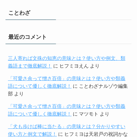
ことわざ
最近のコメント
三人寄れば文殊の知恵の意味とは？使い方や例文、類
義語まで徹底解説！
に
ヒフミヨえん
より
「可愛さ余って憎さ百倍」の意味とは？使い方や類義
語について優しく徹底解説！
に
ことわざナルゾウ編集
部
より
「可愛さ余って憎さ百倍」の意味とは？使い方や類義
語について優しく徹底解説！
に
マツモト
より
「犬も歩けば棒に当たる」の意味とは？分かりやすい
使い方と例文で解説！
に
ヒフミヨは天岩戸の祝詞かな