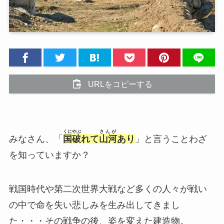
URLをコピーする
くにやぶ
さんが
みなさん、「
国破
れて
山河
あり
」と言うことわざ
を知っていますか？
戦国時代や第二次世界大戦など多くの人々が戦い
の中で命を失い悲しみを生み出してきまし
た・・・その戦争の後、姿を変えた建造物。