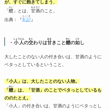
が、すぐに飽きてしまう
。
れい
あまざけ
「
醴
」とは、
甘酒
のこと。
らいき
出典：『
礼記
』
しょうにん
まじ
あま
れい
ごと
・
小人
の
交
わりは
甘
きこと
醴
の
如
し
大したことのない人の付き合いは、甘酒のように
ベタっとしているということ。
「小人」は、大したことのない人物。
れい
「
醴
」は、「甘酒」のことでベタっとしているも
ののたとえ。
「小人」の付き合いは、
甘酒のようにベタっとし