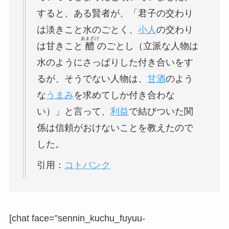
すると、ある賢者が、「君子の交わり
は淡きこと水のごとく、
小人
の交わり
あまざけ
は甘きこと
醴
のごとし（立派な人物は
水のようにさっぱりした付き合いをす
るが、そうでない人物は、
甘酒
のよう
な
うまみ
を求めてしか付き合わな
い）」と言って、
利益
で結びついた関
係は信頼がおけないことを教えたので
した。
引用：
コトバンク
[chat face=”sennin_kuchu_fuyuu-