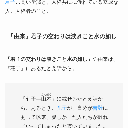
君子
…高い学識と、人格共にに優れている立派な
人。人格者のこと。
「由来」君子の交わりは淡きこと水の如し
「君子の交わりは淡きこと水の如し」
の由来は、
『荘子』にあるたとえ話から。
さん
ぼく
「荘子―
山
木
」に載せるたとえ話か
ら。あるとき、
孔子
が、自分が
苦難
に
あって以来、親しかった人たちが離れ
ていってしまったと嘆いていました。