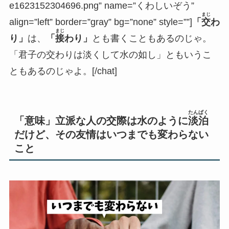
e1623152304696.png” name=”くわしいぞう”
まじ
align=”left” border=”gray” bg=”none” style=””]
「
交
わ
まじ
り」
は、
「
接
わり」
とも書くこともあるのじゃ。
「君子の交わりは
淡くして
水の如し」ともいうこ
ともあるのじゃよ。[/chat]
たんぱく
「意味」立派な人の交際は水のように
淡泊
だけど、その友情はいつまでも変わらない
こと