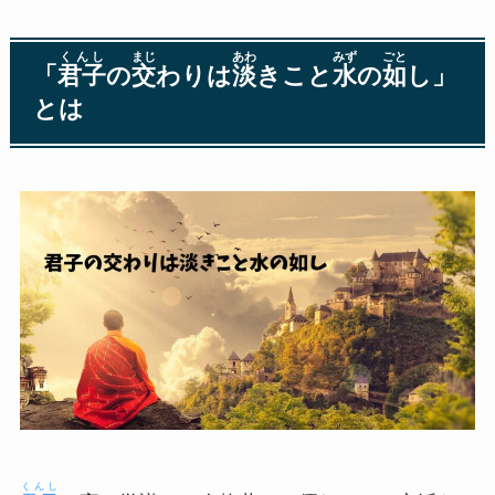
くんし
まじ
あわ
みず
ごと
「
君子
の
交
わりは
淡
きこと
水
の
如
し」
とは
くんし