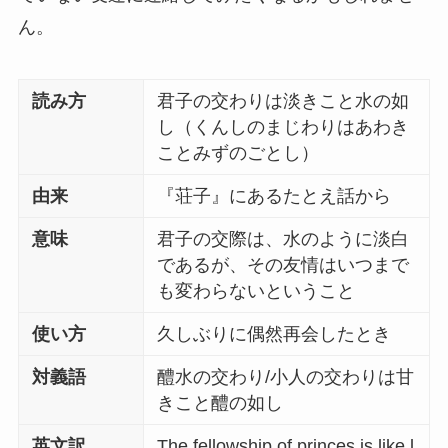
ん。
読み方
君子の交わりは淡きこと水の如
し（くんしのまじわりはあわき
ことみずのごとし）
由来
『荘子』にあるたとえ話から
意味
君子の交際は、水のように淡白
であるが、その友情はいつまで
も変わらないということ
使い方
久しぶりに偶然再会したとき
対義語
醴水の交わり/小人の交わりは甘
きこと醴の如し
英文訳
The fellowship of princes is like l