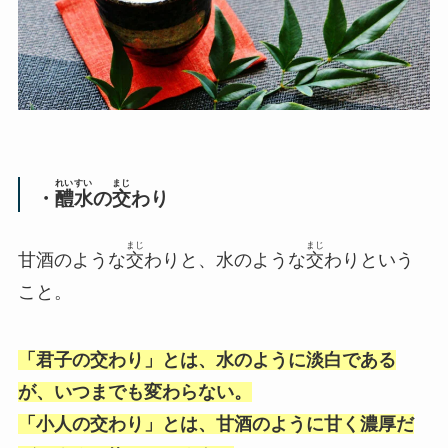
れいすい
まじ
・
醴水
の
交
わり
まじ
まじ
甘酒のような
交
わりと、水のような
交
わりという
こと。
「君子の交わり」とは、水のように淡白である
が、いつまでも変わらない。
「小人の交わり」とは、甘酒のように甘く濃厚だ