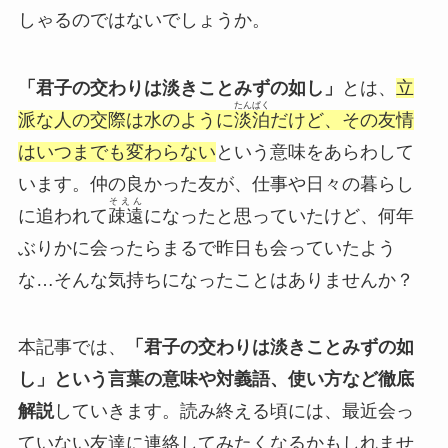
しゃるのではないでしょうか。
「君子の交わりは淡きことみずの如し」
とは、
立
たんぱく
派な人の交際は水のように
淡泊
だけど、その友情
はいつまでも変わらない
という意味をあらわして
います。仲の良かった友が、仕事や日々の暮らし
そえん
に追われて
疎遠
になったと思っていたけど、何年
ぶりかに会ったらまるで昨日も会っていたよう
な…そんな気持ちになったことはありませんか？
本記事では、
「君子の交わりは淡きことみずの如
し」という言葉の意味や対義語、使い方など徹底
解説
していきます。読み終える頃には、最近会っ
ていない友達に連絡してみたくなるかもしれませ