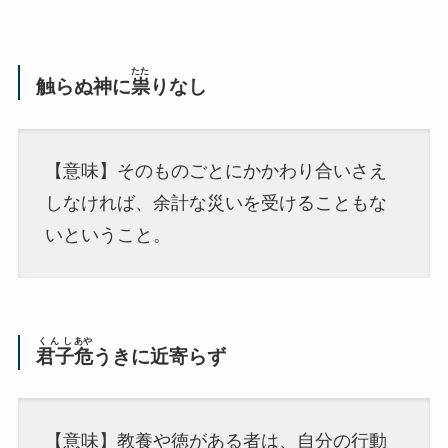
たた
触らぬ神に
祟
りなし
【意味】そのものごとに
かかわり合いさえ
しなければ、余計な災いを受けることもな
いということ。
くんし
あや
君子
危
うきに近寄らず
【意味】
教養や徳がある者は、自分の行動