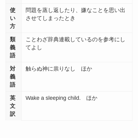
使
問題を蒸し返したり、嫌なことを思い出
い
させてしまったとき
方
類
ことわざ辞典連載しているのを参考にし
義
てよし
語
対
触らぬ神に祟りなし ほか
義
語
英
Wake a sleeping child. ほか
文
訳