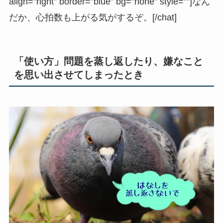
align=”right” border=”blue” bg=”none” style=””]なん
だか、心拍数も上がる気がするぞ。[/chat]
「使い方」問題を蒸し返したり、嫌なこと
を思い出させてしまったとき