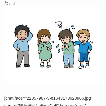
た。」
[chat face=”22357987-3-e1643173623906.jpg”
name=”卵黄納豆” align=”left” border=”gray”