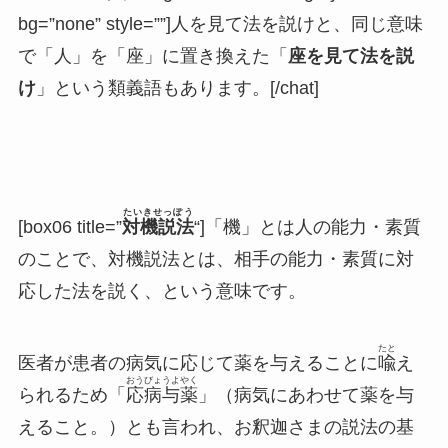
bg=”none” style=””]人を見て法を説けと、同じ意味
で「人」を「座」に置き換えた「
座を見て法を説
け
」という類義語もあります。[/chat]
たいきせっぽう
[box06 title=”
対機説法
“]「機」とは人の能力・素質
のことで、対機説法とは、相手の能力・素質に対
応した法を説く、という意味です。
たと
医者が患者の病気に応じて薬を与えることに
喩
え
おうびょうよやく
られるため「
応病与薬
」（病気にあわせて薬を与
えること。）とも言われ、お釈迦さまの説法の基