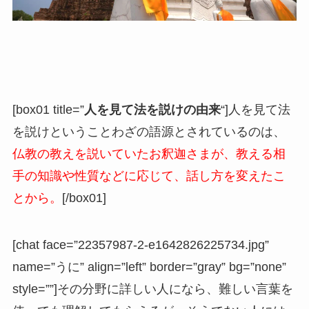
[box01 title=”
人を見て法を説けの由来
“]人を見て法
を説けということわざの語源とされているのは、
仏教の教えを説いていたお釈迦さまが、教える相
手の知識や性質などに応じて、話し方を変えたこ
とから。
[/box01]
[chat face=”22357987-2-e1642826225734.jpg”
name=”うに” align=”left” border=”gray” bg=”none”
style=””]その分野に詳しい人になら、難しい言葉を