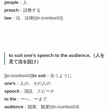
people
：人
preach
：説教する
law
：法、法律[/jin-iconbox03]
to suit one’s speech to the audience.（人を
見て法を説け）
[jin-iconbox03]
to suit
：合うように
one’s
：人の、その人の
speech
：演説、スピーチ
to the
：〜へ、〜まで
audience
：聴衆、観衆[/jin-iconbox03]