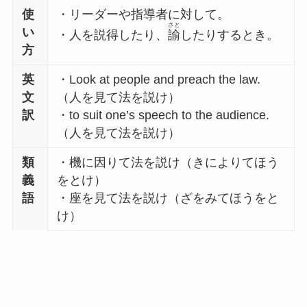
使
・リーダーや指導者に対して。
さと
い
・人を説得したり、
諭
したりするとき。
方
英
・Look at people and preach the law.
文
（人を見て法を説け）
訳
・to suit one’s speech to the audience.
（人を見て法を説け）
類
・機に因りて法を説け（きによりてほう
義
をとけ）
語
・座を見て法を説け（ざをみてほうをと
け）