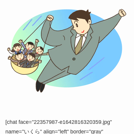
[chat face=”22357987-e1642816320359.jpg”
name=”いくら” align=”left” border=”gray”