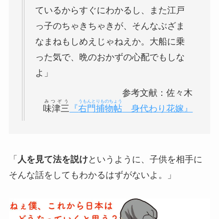
ているからすぐにわかるし、また江戸
っ子のちゃきちゃきが、そんなぶざま
なまねもしめえじゃねえか。大船に乗
った気で、晩のおかずの心配でもしな
よ」
参考文献：佐々木
みつぞう
うもんとりものちょう
味津三
『
右門捕物帖
身代わり花嫁』
「
人を見て法を説け
というように、子供を相手に
そんな話をしてもわかるはずがないよ。」