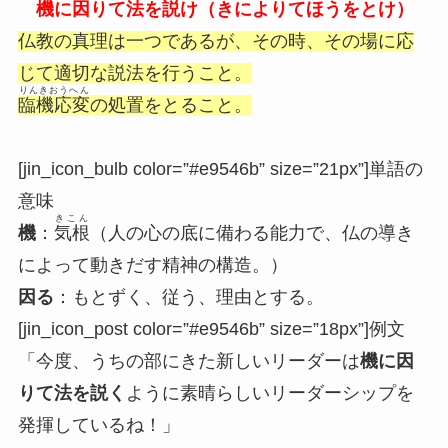
機に因りて法を説け（きによりてほうをとけ）
仏教の真理は一つであるが、その時、その場に応
じて適切な説法を行うこと。
りんきおうへん
臨機応変
の処置をとること。
[jin_icon_bulb color=”#e9546b” size=”21px”]
単語の
意味
きこん
機
：
気根
（人の心の底に備わる能力で、仏の導き
によって動きだす精神の構造。）
因る
：もとずく、従う、理由とする。
[jin_icon_post color=”#e9546b” size=”18px”]
例文
「今度、うちの部にきた新しいリーダーは
機に因
りて法を説く
ように素晴らしいリーダーシップを
発揮しているね！」