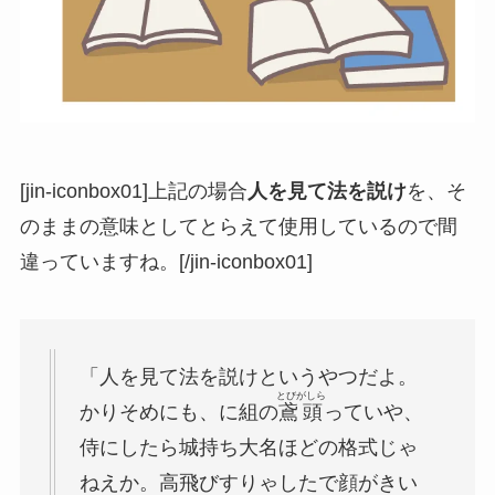
[jin-iconbox01]上記の場合
人を見て法を説け
を、そ
のままの意味としてとらえて使用しているので間
違っていますね。[/jin-iconbox01]
「人を見て法を説けというやつだよ。
とびがしら
かりそめにも、に組の
鳶頭
っていや、
侍にしたら城持ち大名ほどの格式じゃ
ねえか。高飛びすりゃしたで顔がきい