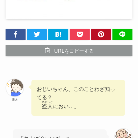
URLをコピーする
おじいちゃん、このことわざ知っ
てる？
康太
ぬすっと
「
盗人
におい…」