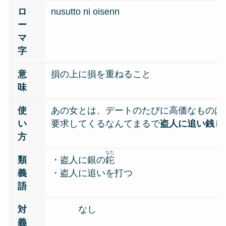
ロ
nusutto ni oisenn
ー
マ
字
意
損の上に損を重ねること
味
使
あの女とは、デートのたびに高価なものば
い
要求してくるなんてまるで
盗人に追い銭
じ
方
なた
類
・盗人に銀の
鉈
義
・盗人に追いを打つ
語
対
なし
義