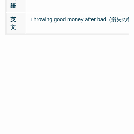
語
英
Throwing good money after bad
文