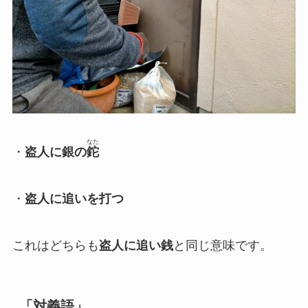
なた
・
盗人に銀の
鉈
・
盗人に追いを打つ
これはどちらも
盗人に追い銭
と同じ意味です。
「対義語」