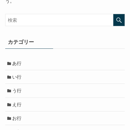
う。
カテゴリー
あ行
い行
う行
え行
お行