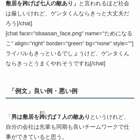
敷居を
跨
げば七人の敵あり」
と言われるほど社会
は厳しいけれど、ゲンタくんならきっと大丈夫だ
ろう[/chat]
[chat face=”obaasan_face.png” name=”ためになる
こ” align=”right” border=”green” bg=”none” style=””]
ライバルもきっといるでしょうけど、ゲンタくん
ならきっとうまくやれそうですね[/chat]
「例文」良い例・悪い例
また
「
男は敷居を
跨
げば７人の敵あり
というけれど、
自分の会社は先輩も同期も良いチームワークで仕
事ができていると思う。