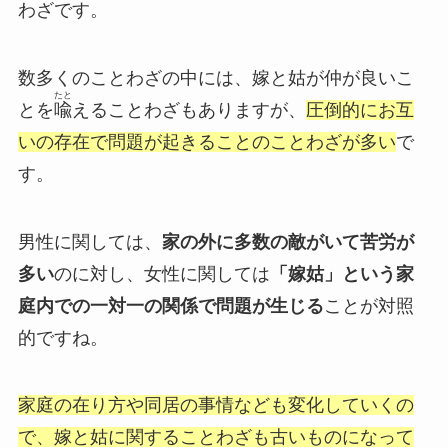
わざです。
数多くのことわざの中には、嫁と姑が仲が良いこ
たと
とを
喩
えることわざもありますが、
圧倒的にお互
いの存在で問題が起きることのことわざが多い
で
す。
男性に関しては、
家の外に多数の敵がいて苦労が
多い
のに対し、女性に関しては
「嫁姑」という家
庭内での一対一の関係で問題が生じる
ことが対照
的ですね。
家庭の在り方や同居の事情なども変化していくの
で、嫁と姑に関することわざも古いものになって