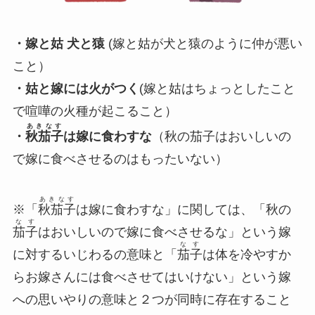
・嫁と姑 犬と猿
(嫁と姑が犬と猿のように仲が悪い
こと）
・姑と嫁には火がつく
(嫁と姑はちょっとしたこと
で喧嘩の火種が起こること）
あきなす
・
秋茄子
は嫁に食わすな
（秋の茄子はおいしいの
で嫁に食べさせるのはもったいない）
あきなす
※「
秋茄子
は嫁に食わすな」に関しては、「秋の
なす
茄子
はおいしいので嫁に食べさせるな」という嫁
なす
に対するいじわるの意味と「
茄子
は体を冷やすか
らお嫁さんには食べさせてはいけない」という嫁
への思いやりの意味と２つが同時に存在すること