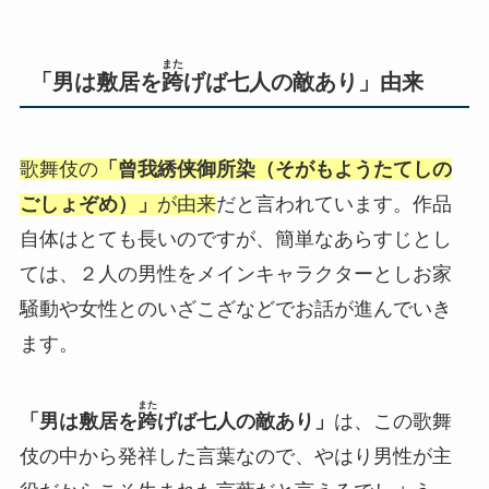
また
「男は敷居を
跨
げば七人の敵あり」由来
歌舞伎の
「曾我綉侠御所染（そがもようたてしの
ごしょぞめ）」
が由来
だと言われています。作品
自体はとても長いのですが、簡単なあらすじとし
ては、２人の男性をメインキャラクターとしお家
騒動や女性とのいざこざなどでお話が進んでいき
ます。
また
「男は敷居を
跨
げば七人の敵あり」
は、この歌舞
伎の中から発祥した言葉なので、やはり男性が主