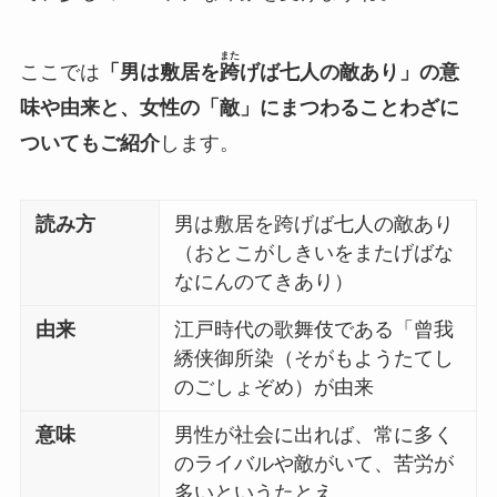
また
ここでは
「男は敷居を
跨
げば七人の敵あり」の意
味や由来と、女性の「敵」にまつわることわざに
ついてもご紹介
します。
読み方
男は敷居を跨げば七人の敵あり
（おとこがしきいをまたげばな
なにんのてきあり）
由来
江戸時代の歌舞伎である「曾我
綉侠御所染（そがもようたてし
のごしょぞめ）が由来
意味
男性が社会に出れば、常に多く
のライバルや敵がいて、苦労が
多いというたとえ