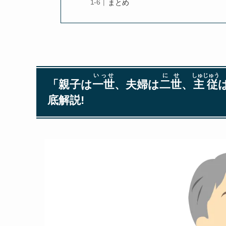
まとめ
いっせ
にせ
しゅじゅう
「親子は
一世
、夫婦は
二世
、
主従
底解説!