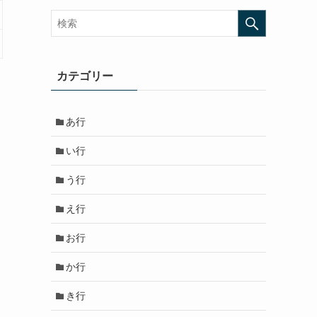
カテゴリー
あ行
い行
う行
え行
お行
か行
き行