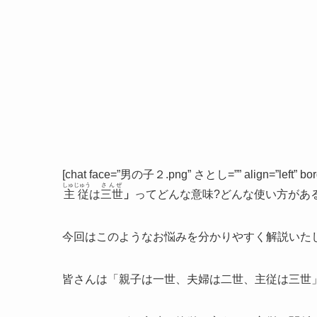
[chat face=”男の子２.png” さとし=”” align=”left” bo
しゅじゅう
さんぜ
主従
は
三世
」
ってどんな意味?どんな使い方があるの?[
今回はこのようなお悩みを分かりやすく解説いた
皆さんは「親子は一世、夫婦は二世、主従は三世