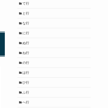
て行
と行
な行
に行
ぬ行
ね行
の行
は行
ひ行
ふ行
へ行