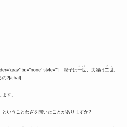
いっせ
にせ
rder=”gray” bg=”none” style=””]「親子は
一世
、夫婦は
二世
、
/chat]
します。
」ということわざを聞いたことがありますか?