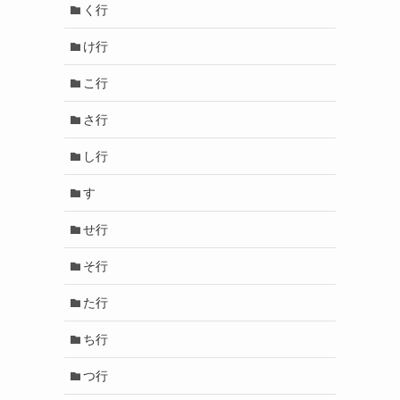
く行
け行
こ行
さ行
し行
す
せ行
そ行
た行
ち行
つ行