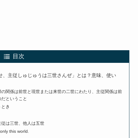
目次
せ、主従しゅじゅうは三世さんぜ」とは？意味、使い
婦の関係は前世と現世または来世の二世にわたり、主従関係は前
のだということ
うとき
主従は三世、他人は五世
nly this world.