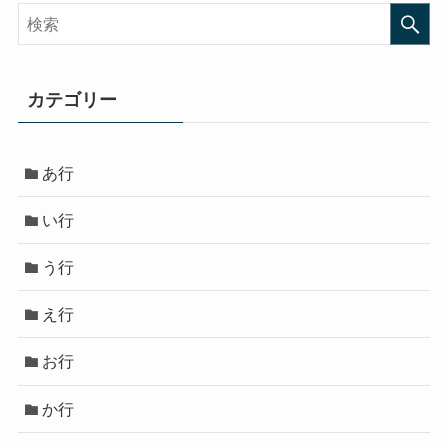
カテゴリー
あ行
い行
う行
え行
お行
か行