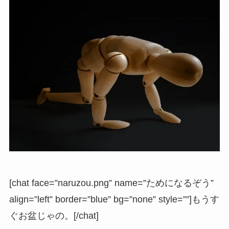
[chat face=”naruzou.png” name=”ためになるぞう”
align=”left” border=”blue” bg=”none” style=””]もうす
ぐお盆じゃの。[/chat]