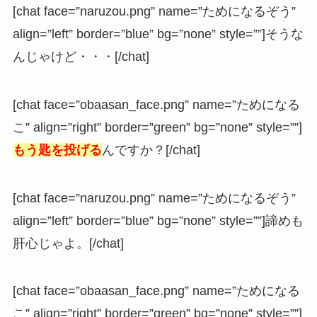
[chat face=”naruzou.png” name=”ためになるぞう”
align=”left” border=”blue” bg=”none” style=””]そうな
んじゃけど・・・[/chat]
[chat face=”obaasan_face.png” name=”ためになる
こ” align=”right” border=”green” bg=”none” style=””]
もう匙を投げる
んですか？[/chat]
[chat face=”naruzou.png” name=”ためになるぞう”
align=”left” border=”blue” bg=”none” style=””]諦めも
肝心じゃよ。[/chat]
[chat face=”obaasan_face.png” name=”ためになる
こ” align=”right” border=”green” bg=”none” style=””]