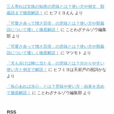
三人寄れば文殊の知恵の意味とは？使い方や例文、類
義語まで徹底解説！
に
ヒフミヨえん
より
「可愛さ余って憎さ百倍」の意味とは？使い方や類義
語について優しく徹底解説！
に
ことわざナルゾウ編集
部
より
「可愛さ余って憎さ百倍」の意味とは？使い方や類義
語について優しく徹底解説！
に
マツモト
より
「犬も歩けば棒に当たる」の意味とは？分かりやすい
使い方と例文で解説！
に
ヒフミヨは天岩戸の祝詞かな
より
「魚心あれば水心」とは？意味や使い方・由来を含め
て徹底解説！
に
ことわざナルゾウ編集部
より
RSS