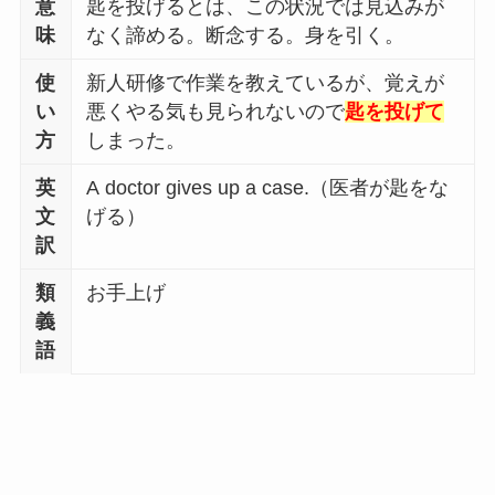
意
匙を投げるとは、この状況では見込みが
味
なく諦める。断念する。身を引く。
使
新人研修で作業を教えているが、覚えが
い
悪くやる気も見られないので
匙を投げて
方
しまった。
英
A doctor gives up a case.（医者が匙をな
文
げる）
訳
類
お手上げ
義
語