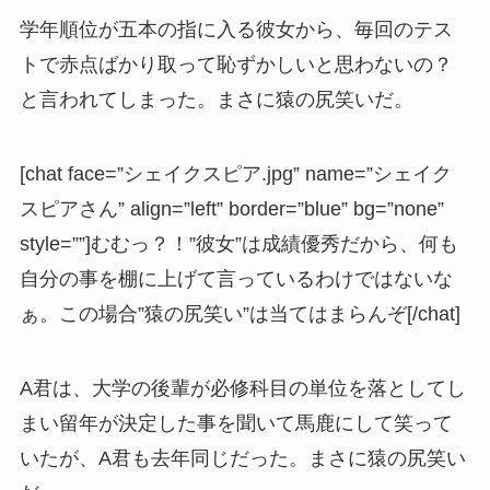
学年順位が五本の指に入る彼女から、毎回のテス
トで赤点ばかり取って恥ずかしいと思わないの？
と言われてしまった。まさに猿の尻笑いだ。
[chat face=”シェイクスピア.jpg” name=”シェイク
スピアさん” align=”left” border=”blue” bg=”none”
style=””]むむっ？！”彼女”は成績優秀だから、何も
自分の事を棚に上げて言っているわけではないな
ぁ。この場合”猿の尻笑い”は当てはまらんぞ[/chat]
A君は、大学の後輩が必修科目の単位を落としてし
まい留年が決定した事を聞いて馬鹿にして笑って
いたが、A君も去年同じだった。まさに猿の尻笑い