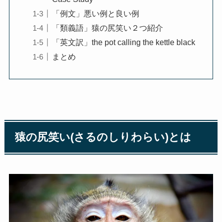
「例文」悪い例と良い例
「類義語」猿の尻笑い２つ紹介
「英文訳」the pot calling the kettle black
まとめ
猿の尻笑い(さるのしりわらい)とは