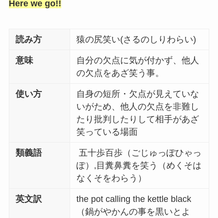
Here we go!!
読み方
猿の尻笑い(さるのしりわらい)
意味
自分の欠点に気が付かず、他人
の欠点をあざ笑う事。
使い方
自身の短所・欠点が見えていな
いがため、他人の欠点を非難し
たり批判したりして相手があざ
笑っている場面
類義語
五十歩百歩（ごじゅっぽひゃっ
ぽ）,目糞鼻糞を笑う（めくそは
なくそをわらう）
英文訳
the pot calling the kettle black
（鍋がやかんの事を黒いとよ