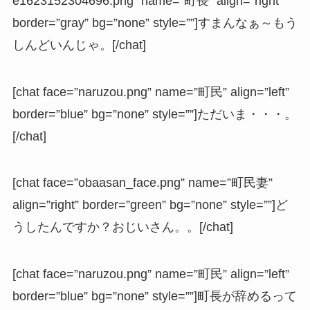
e1623152304696.png” name=”町長” align=”right”
border=”gray” bg=”none” style=””]すまんなぁ～もう
しんどいんじゃ。[/chat]
[chat face=”naruzou.png” name=”町民” align=”left”
border=”blue” bg=”none” style=””]ただいま・・・。
[/chat]
[chat face=”obaasan_face.png” name=”町民妻”
align=”right” border=”green” bg=”none” style=””]ど
うしたんですか？おじいさん。。[/chat]
[chat face=”naruzou.png” name=”町民” align=”left”
border=”blue” bg=”none” style=””]町長が辞めるって