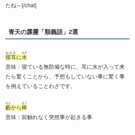
たね～[/chat]
青天の霹靂「類義語」2選
ねみみ
みず
寝耳
に
水
意味：寝ている無防備な時に、耳に水が入って来
たら驚くことから、予想もしていない事に驚く事
を例えていることわざです。
やぶ
ぼう
藪
から
棒
意味：前触れなく突然事が起きる事