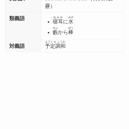
靂）
類義語
ねみみ
みず
寝耳
に
水
やぶ
ぼう
藪
から
棒
よていちょうわ
対義語
予定調和