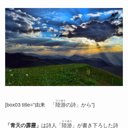
りくゆう
[box03 title=”由来 「
陸游
の詩」から”]
りくゆう
「青天の霹靂」
は詩人「
陸游
」が書き下ろした詩