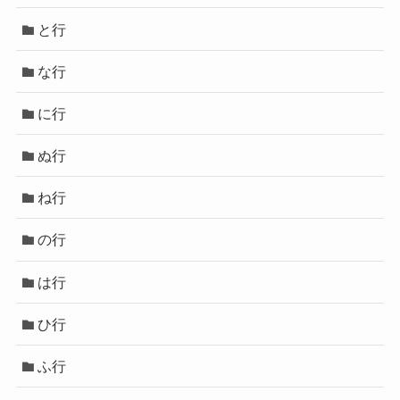
と行
な行
に行
ぬ行
ね行
の行
は行
ひ行
ふ行