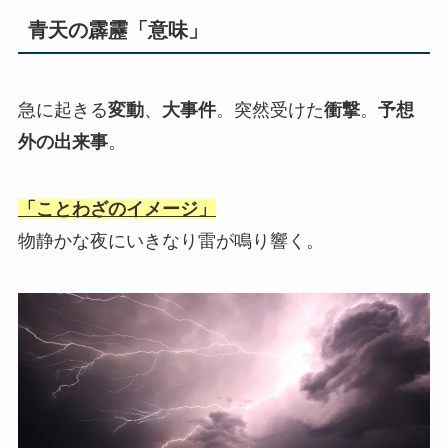
青天の霹靂「意味」
急に起きる
変動
、
大事件
。突然受けた
衝撃
。
予想
外の出来事
。
「ことわざのイメージ」
物静かな夜にいきなり雷が鳴り響く。