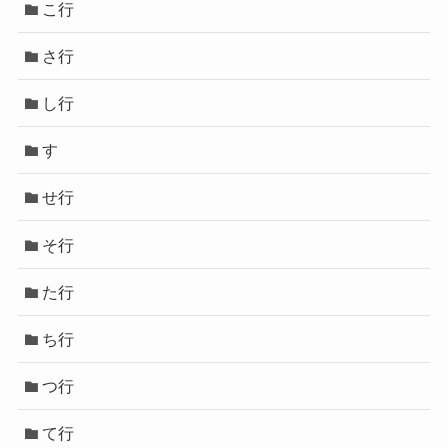
こ行
さ行
し行
す
せ行
そ行
た行
ち行
つ行
て行