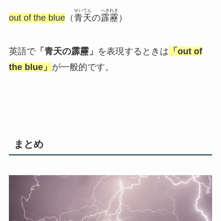
せいてん
へきれき
out of the blue
（
青天
の
霹靂
）
英語で
「青天の霹靂」
を表現するときは
「out of
the blue」
が一般的です。
まとめ