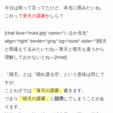
今日は雨って言ってたけど、本当に雨みたいね。
これって
青天の霹靂
かしら？
[chat face=”iruka.jpg” name=”いるか先生”
align=”right” border=”gray” bg=”none” style=””]晴天
と間違えてるみたいだね～青天と晴天も違うから
理解しておかないとね～[/chat]
「晴天」とは「晴れ渡る空」という意味は同じで
すが、
ことわざでは
「青天の霹靂」
書きます。
つまり
「晴天の霹靂」
と
誤用
してしまうことがあ
ります。