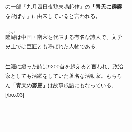
の一部『九月四日夜鶏未鳴起作』の
「青天に霹靂
を飛ばす」に由来していると言われる。
りくゆう
陸游
は中国・南宋を代表する有名な詩人で、文学
史上では巨匠とも呼ばれた人物である。
生涯に綴った詩は9200首を超えると言われ、政治
家としても活躍をしていた著名な活動家。もちろ
ん
「青天の霹靂」
は故事成語にもなっている。
[/box03]