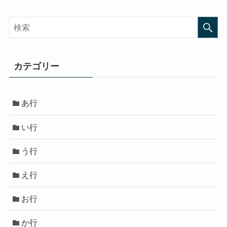
カテゴリー
あ行
い行
う行
え行
お行
か行