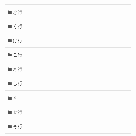
き行
く行
け行
こ行
さ行
し行
す
せ行
そ行