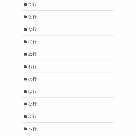
て行
と行
な行
に行
ぬ行
ね行
の行
は行
ひ行
ふ行
へ行