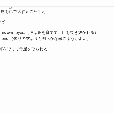
し）
あだ
、恩を
仇
で返す者のたとえ
など
 pick out his own eyes.（彼は鳥を育てて、目を突き抜かれる）
 a false friend.（偽りの友よりも明らかな敵のほうがよい）
/軒を貸して母屋を取られる