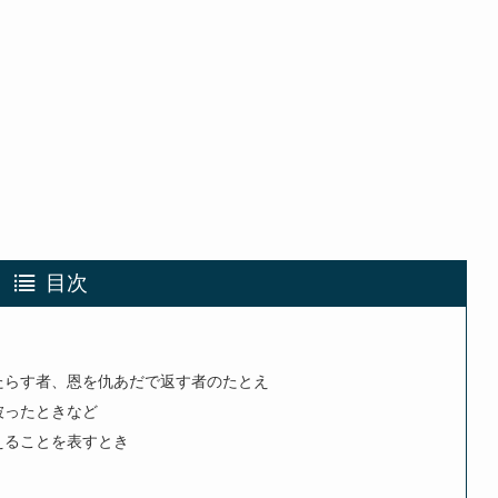
目次
たらす者、恩を仇あだで返す者のたとえ
被ったときなど
えることを表すとき