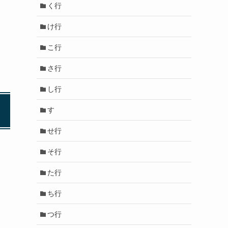
く行
け行
こ行
さ行
し行
す
せ行
そ行
た行
ち行
つ行