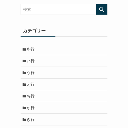
カテゴリー
あ行
い行
う行
え行
お行
か行
き行