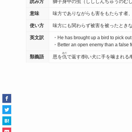
読み方
獅子身中の虫（しししんちゅうのむ
意味
味方でありながらも害をもたらす者
使い方
味方にも関わらず被害を被ったとき
英文訳
・He has brought up a bird to
・Better an open enemy than
あだ
類義語
恩を
仇
で返す/飼い犬に手を噛まれる