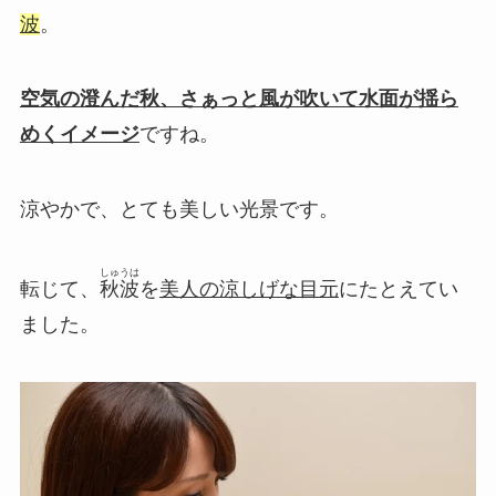
波
。
空気の澄んだ秋、さぁっと風が吹いて水面が揺ら
めくイメージ
ですね。
涼やかで、とても美しい光景です。
しゅうは
転じて、
秋波
を
美人の涼しげな目元
にたとえてい
ました。