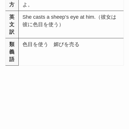
方
よ。
英
She casts a sheep’s eye at him.（彼女は
文
彼に色目を使う）
訳
類
色目を使う 媚びを売る
義
語