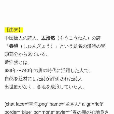
【由来】
中国唐人の詩人、
孟浩然
（もうこうねん）の詩
「
春暁
（しゅんぎょう）」という題名の漢詩の冒
頭部分から来ている。
孟浩然とは、
689年〜740年の唐の時代に活躍した人で、
自然を題材にした詩が評価された詩人
出世欲がなく、各地を放浪していた人。
[chat face=”空海.png” name=”孟さん” align=”left”
border=”blue” bg=”none” style=””]春の朝の心地良さ