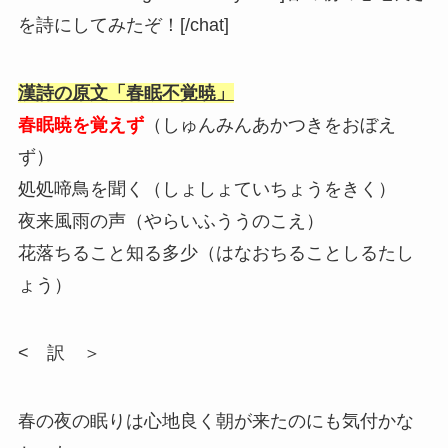
を詩にしてみたぞ！[/chat]
漢詩の原文「春眠不覚暁」
春眠暁を覚えず
（しゅんみんあかつきをおぼえ
ず）
処処啼鳥を聞く（しょしょていちょうをきく）
夜来風雨の声（やらいふううのこえ）
花落ちること知る多少（はなおちることしるたし
ょう）
< 訳 ＞
春の夜の眠りは心地良く朝が来たのにも気付かな