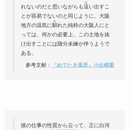
は
れないのだと思いながらも
這
い出すこ
とが容易でないのと同じように、大阪
な
地方の温気に
馴
れた純粋の大阪人にと
っては、何かの必要上、この土地を抜
け出すことには随分未練が伴うようで
ある。
参考文献：
『めでたき風景』小出楢重
彼の仕事の性質から云って、正に白河