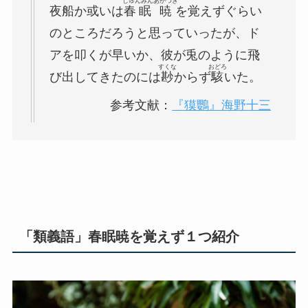
しゅんみん
あかつき
夜船か或いは
春眠
暁
を覚えずぐらい
のところだろうと思っていったが、ド
アを叩くが早いか、彼が兎のように飛
すくな
おどろ
び出してきたのには
尠
からず
駭
いた。
参考文献：
『獏鸚』海野十三
「類義語」春眠暁を覚えず１つ紹介