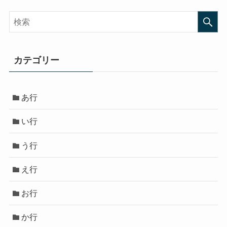
カテゴリー
あ行
い行
う行
え行
お行
か行